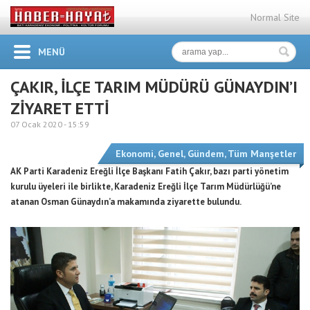
Normal Site
MENÜ
ÇAKIR, İLÇE TARIM MÜDÜRÜ GÜNAYDIN’I
ZİYARET ETTİ
07 Ocak 2020 -
15:59
Ekonomi
,
Genel
,
Gündem
,
Tüm Manşetler
AK Parti Karadeniz Ereğli İlçe Başkanı Fatih Çakır, bazı parti yönetim
kurulu üyeleri ile birlikte, Karadeniz Ereğli İlçe Tarım Müdürlüğü’ne
atanan Osman Günaydın’a makamında ziyarette bulundu.