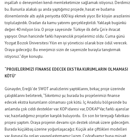
inşallah o deneyimleri kendi memleketimize sağlamak istiyoruz. Derdimiz
bu. Bununla alakalı şu anda yaptığımız projede, hasat ve budama
dönemlerinde altı aylık periyotta 600 kişi ekmek yiyor. Bir köyün arazilerini
toplulaştırdık. Oradan da kamu yatırımı gerçekleştirildi. Yaklaşık bugünkü
değeri 40 milyon lira. O proje sayesinde Türkiye ilk defa Çin’e ihracat
yapıyor. Onun haricinde farklı hayvancılık projelerimiz oldu. Cuma günü
Yozgat Bozok Üniversitesi Yılın en iyi yöneticisi olarak bize ödül verecek.
Oraya gideceğiz. Bu enerjimizi sizin de sayenizde burayla tanıştırmak
istiyoruz.”diye konuştu.
“PROJELERİMİZİ FİNANSE EDECEK EKSTRA KURUMLARIN OLMAMASI
KÖTÜ”
Günaydın, Ereğli’de SWOT analizlerini yaptıklarını, birkaç proje üzerinde
çalıştıklarını belirterek, “Sıkıntımız şu; burada bu projelerimizi finanse
edecek ekstra kurumların olmaması çok kötü. İç Anadolu bölgesinde bu
anlamda çok ciddi destekler var. KOP idaresi var, DOKAP Var, farklı ajanslar
var, hazırladığımız projeler karşılık buluyordu. En son bir tereyağı fabrikası
projesi yaptım. Oraya projenin devamı için destek olmak üzere gideceğim.
Burada küçükbaş üzerine yoğunlaşacağız. Küçük aile çiftlikleri modelleri
var Avrupa’da onları yaygınlaştırmamız lazım. Coğrafyamız buna müsait.