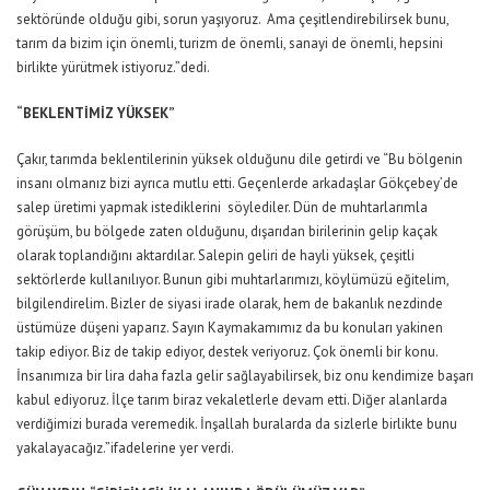
sektöründe olduğu gibi, sorun yaşıyoruz. Ama çeşitlendirebilirsek bunu,
tarım da bizim için önemli, turizm de önemli, sanayi de önemli, hepsini
birlikte yürütmek istiyoruz.”dedi.
“BEKLENTİMİZ YÜKSEK”
Çakır, tarımda beklentilerinin yüksek olduğunu dile getirdi ve “Bu bölgenin
insanı olmanız bizi ayrıca mutlu etti. Geçenlerde arkadaşlar Gökçebey’de
salep üretimi yapmak istediklerini söylediler. Dün de muhtarlarımla
görüşüm, bu bölgede zaten olduğunu, dışarıdan birilerinin gelip kaçak
olarak toplandığını aktardılar. Salepin geliri de hayli yüksek, çeşitli
sektörlerde kullanılıyor. Bunun gibi muhtarlarımızı, köylümüzü eğitelim,
bilgilendirelim. Bizler de siyasi irade olarak, hem de bakanlık nezdinde
üstümüze düşeni yaparız. Sayın Kaymakamımız da bu konuları yakinen
takip ediyor. Biz de takip ediyor, destek veriyoruz. Çok önemli bir konu.
İnsanımıza bir lira daha fazla gelir sağlayabilirsek, biz onu kendimize başarı
kabul ediyoruz. İlçe tarım biraz vekaletlerle devam etti. Diğer alanlarda
verdiğimizi burada veremedik. İnşallah buralarda da sizlerle birlikte bunu
yakalayacağız.”ifadelerine yer verdi.