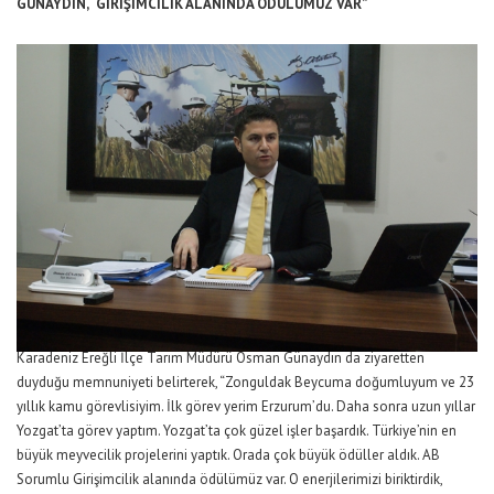
GÜNAYDIN, “GİRİŞİMCİLİK ALANINDA ÖDÜLÜMÜZ VAR”
Karadeniz Ereğli İlçe Tarım Müdürü Osman Günaydın da ziyaretten
duyduğu memnuniyeti belirterek, “Zonguldak Beycuma doğumluyum ve 23
yıllık kamu görevlisiyim. İlk görev yerim Erzurum’du. Daha sonra uzun yıllar
Yozgat’ta görev yaptım. Yozgat’ta çok güzel işler başardık. Türkiye’nin en
büyük meyvecilik projelerini yaptık. Orada çok büyük ödüller aldık. AB
Sorumlu Girişimcilik alanında ödülümüz var. O enerjilerimizi biriktirdik,