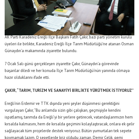
AK Parti Karadeniz Ereğli İlçe Başkanı Fatih Çakır, bazı parti yönetim kurulu
üyeleri ile birlikte, Karadeniz Ereğli İlçe Tarım Müdürlüğü’ne atanan Osman
Günaydın’a makamında ziyarette bulundu.
7 Ocak Salı günü gerçekleşen ziyarette Çakır, Günaydın’a görevinde
başarılar diledi ve her konuda İlçe Tarım Müdürlüğü’nün yanında olmaya
hazır olduklarını ifade etti.
ÇAKIR, “TARIM, TURİZM VE SANAYİYİ BİRLİKTE YÜRÜTMEK İSTİYORUZ”
Ereğli’nin Erdemir ve TTK dışında yeni şeyler düşünmesi gerektiğini
vurgulayan Çakır, “Bu anlamda sizin gibi çalışkan, geçmişiyle kendini
ispatlamış, tarımda da Ereğli’yi bir yerlere getirecek, vatandaşlarımızın hem
kırsalda kalmasını, hem de kırsalda geçimini kolaylaştıracak, onlara ek gelir
sağlayacak tüm projelerde destek veriyoruz. Bütün yumurtaları tek sepete
koymamak lazım. O sepetlerde kriz olduğu zaman, Demir Çelik, gemi