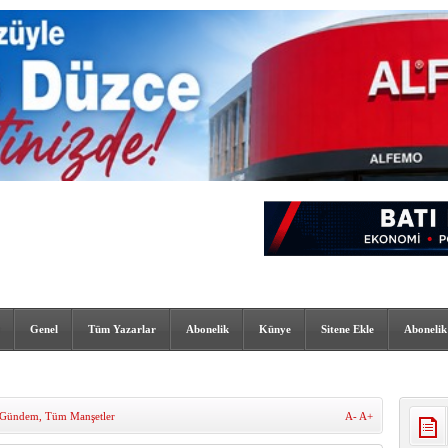
Genel
Tüm Yazarlar
Abonelik
Künye
Sitene Ekle
Abonelik
Gündem
,
Tüm Manşetler
A-
A+