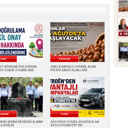
Genel
Ekonomi
027 DÖNEMİ ÖNCESİNDE
TMO KABUKLU FINDIK ALIM
VE NAKİL UYARILARI!
FİYATLARINI AÇIKLADI
konomi
Genel
İDERİ ŞEMSİ DENİZER KABRİ
AĞUSTOS’A ÖZEL AVANTAJLAR
A ANILDI
AYSA OTOMOTİV’DE