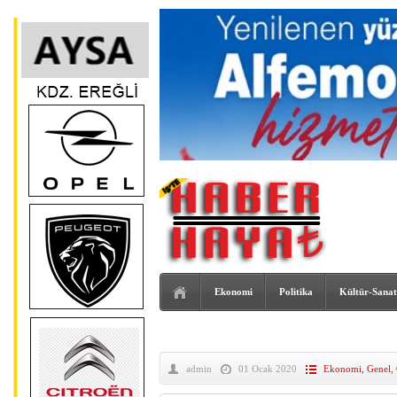
Ekonomi
Politika
Kültür-Sanat
admin
01 Ocak 2020
Ekonomi
,
Genel
,