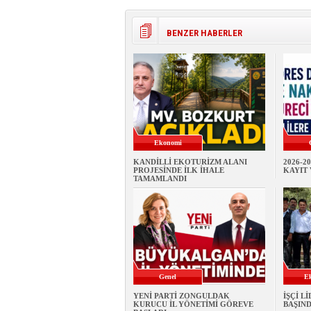
BENZER HABERLER
Ekonomi
KANDİLLİ EKOTURİZM ALANI
2026-2
PROJESİNDE İLK İHALE
KAYIT 
TAMAMLANDI
Genel
E
YENİ PARTİ ZONGULDAK
İŞÇİ L
KURUCU İL YÖNETİMİ GÖREVE
BAŞIND