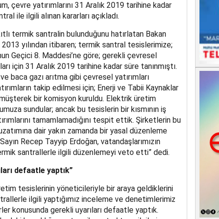
m, çevre yatırımlarını 31 Aralık 2019 tarihine kadar
 ile ilgili alınan kararları açıkladı.
ıtlı termik santralin bulunduğunu hatırlatan Bakan
2013 yılından itibaren; termik santral tesislerimize;
nun Geçici 8. Maddesi’ne göre; gerekli çevresel
aları için 31 Aralık 2019 tarihine kadar süre tanınmıştı.
e ve baca gazı arıtma gibi çevresel yatırımları
ımların takip edilmesi için; Enerji ve Tabii Kaynaklar
 müşterek bir komisyon kuruldu. Elektrik üretim
numuza sundular; ancak bu tesislerin bir kısmının iş
tırımlarını tamamlamadığını tespit ettik. Şirketlerin bu
e uzatımına dair yakın zamanda bir yasal düzenleme
Sayın Recep Tayyip Erdoğan, vatandaşlarımızın
rmik santrallerle ilgili düzenlemeyi veto etti” dedi.
ları defaatle yaptık”
tim tesislerinin yöneticileriyle bir araya geldiklerini
allerle ilgili yaptığımız inceleme ve denetimlerimiz
er konusunda gerekli uyarıları defaatle yaptık.