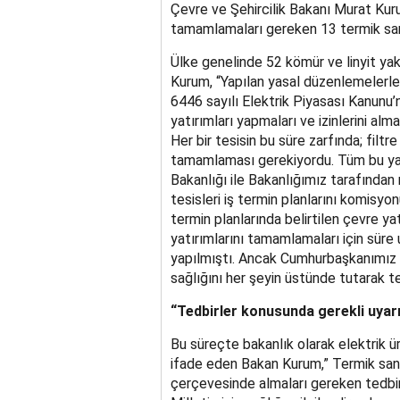
Çevre ve Şehircilik Bakanı Murat Kuru
tamamlamaları gereken 13 termik santral
Ülke genelinde 52 kömür ve linyit yak
Kurum, “Yapılan yasal düzenlemelerle 
6446 sayılı Elektrik Piyasası Kanunu’
yatırımları yapmaları ve izinlerini alm
Her bir tesisin bu süre zarfında; filtr
tamamlaması gerekiyordu. Tüm bu yatır
Bakanlığı ile Bakanlığımız tarafından
tesisleri iş termin planlarını komisyo
termin planlarında belirtilen çevre ya
yatırımlarını tamamlamaları için sür
yapılmıştı. Ancak Cumhurbaşkanımız 
sağlığını her şeyin üstünde tutarak te
“Tedbirler konusunda gerekli uyarı
Bu süreçte bakanlık olarak elektrik üre
ifade eden Bakan Kurum,” Termik santr
çerçevesinde almaları gereken tedbirl