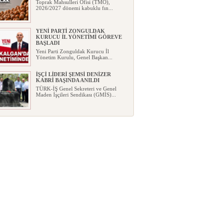
Toprak Mahsulleri Ofisi (TMO),
2026/2027 dönemi kabuklu fın...
YENİ PARTİ ZONGULDAK
KURUCU İL YÖNETİMİ GÖREVE
BAŞLADI
Yeni Parti Zonguldak Kurucu İl
Yönetim Kurulu, Genel Başkan...
İŞÇİ LİDERİ ŞEMSİ DENİZER
KABRİ BAŞINDA ANILDI
TÜRK-İŞ Genel Sekreteri ve Genel
Maden İşçileri Sendikası (GMİS)...
AĞUSTOS’A ÖZEL AVANTAJLAR
AYSA OTOMOTİV’DE
Citroën, farklı binek ve hafif ticari
modellerinde avantajl...
BEUN AKADEMİSYENİ KAYIŞ’IN
BULUŞU TESCİLLENDİ
BEUN Tıp Fakültesi
akademisyenlerinden Dr. Öğr. Üyesi
Hakan...
YENİ PARTİ, ZONGULDAK
KURUCU İLÇE BAŞKANLARINI
AÇIKLADI