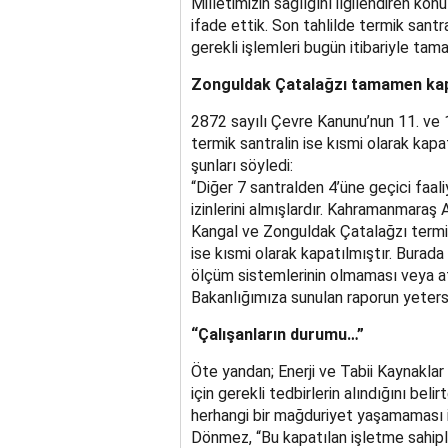
Milletimizin sağlığını ilgilendiren konu
ifade ettik. Son tahlilde termik santra
gerekli işlemleri bugün itibariyle tam
Zonguldak Çatalağzı tamamen kap
2872 sayılı Çevre Kanunu’nun 11. ve 
termik santralin ise kısmi olarak kap
şunları söyledi:
“Diğer 7 santralden 4’üne geçici faali
izinlerini almışlardır. Kahramanmaraş
Kangal ve Zonguldak Çatalağzı termi
ise kısmi olarak kapatılmıştır. Burada
ölçüm sistemlerinin olmaması veya atı
Bakanlığımıza sunulan raporun yetersi
“Çalışanların durumu…”
Öte yandan; Enerji ve Tabii Kaynakla
için gerekli tedbirlerin alındığını beli
herhangi bir mağduriyet yaşamaması içi
Dönmez, “Bu kapatılan işletme sahipl