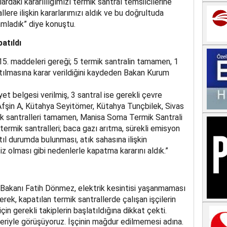
lardaki kararlılığımızı termik santral temsilcilerine
llere ilişkin kararlarımızı aldık ve bu doğrultuda
amladık” diye konuştu.
atıldı
15. maddeleri gereği; 5 termik santralin tamamen, 1
atılmasına karar verildiğini kaydeden Bakan Kurum
yet belgesi verilmiş, 3 santral ise gerekli çevre
 Afşin A, Kütahya Seyitömer, Kütahya Tunçbilek, Sivas
k santralleri tamamen, Manisa Soma Termik Santrali
 termik santralleri; baca gazı arıtma, sürekli emisyon
l durumda bulunması, atık sahasına ilişkin
z olması gibi nedenlerle kapatma kararını aldık.”
r Bakanı Fatih Dönmez, elektrik kesintisi yaşanmaması
rterek, kapatılan termik santrallerde çalışan işçilerin
n gerekli takiplerin başlatıldığına dikkat çekti.
eriyle görüşüyoruz. İşçinin mağdur edilmemesi adına.