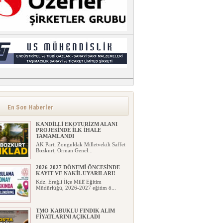
En Son Haberler
KANDİLLİ EKOTURİZM ALANI
PROJESİNDE İLK İHALE
TAMAMLANDI
AK Parti Zonguldak Milletvekili Saffet
Bozkurt, Orman Genel...
2026-2027 DÖNEMİ ÖNCESİNDE
KAYIT VE NAKİL UYARILARI!
Kdz. Ereğli İlçe Millî Eğitim
Müdürlüğü, 2026-2027 eğitim ö...
TMO KABUKLU FINDIK ALIM
FİYATLARINI AÇIKLADI