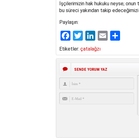
İşçilerimizin hak hukuku neyse; onun
bu süreci yakından takip edeceğimizi bi
Paylaşın:
Facebook
Twitter
LinkedIn
Email
Sha
Etiketler:
çatalağzı
SENDE YORUM YAZ