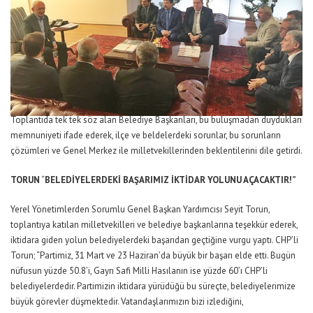
Toplantıda tek tek söz alan Belediye Başkanları, bu buluşmadan duydukları
memnuniyeti ifade ederek, ilçe ve beldelerdeki sorunlar, bu sorunların
çözümleri ve Genel Merkez ile milletvekillerinden beklentilerini dile getirdi.
TORUN
“
BELEDİYELERDEKİ BAŞARIMIZ İKTİDAR YOLUNU AÇACAKTIR!”
Yerel Yönetimlerden Sorumlu Genel Başkan Yardımcısı Seyit Torun,
toplantıya katılan milletvekilleri ve belediye başkanlarına teşekkür ederek,
iktidara giden yolun belediyelerdeki başarıdan geçtiğine vurgu yaptı. CHP’li
Torun; “Partimiz, 31 Mart ve 23 Haziran’da büyük bir başarı elde etti. Bugün
nüfusun yüzde 50.8’i, Gayrı Safi Milli Hasılanın ise yüzde 60’ı CHP’li
belediyelerdedir. Partimizin iktidara yürüdüğü bu süreçte, belediyelerimize
büyük görevler düşmektedir. Vatandaşlarımızın bizi izlediğini,