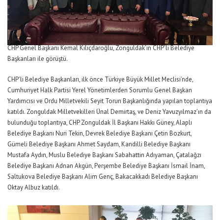
CHP Genel Başkanı Kemal Kılıçdaroğlu, Zonguldak’ın CHP’li Belediye
Başkanları ile görüştü.
CHP’li Belediye Başkanları, ilk önce Türkiye Büyük Millet Meclisi’nde,
Cumhuriyet Halk Partisi Yerel Yönetimlerden Sorumlu Genel Başkan
Yardımcısı ve Ordu Milletvekili Seyit Torun Başkanlığında yapılan toplantıya
katıldı. Zonguldak Milletvekilleri Ünal Demirtaş, ve Deniz Yavuzyılmaz’ın da
bulunduğu toplantıya, CHP Zonguldak İl Başkanı Hakkı Güney, Alaplı
Belediye Başkanı Nuri Tekin, Devrek Belediye Başkanı Çetin Bozkurt,
Gümeli Belediye Başkanı Ahmet Saydam, Kandilli Belediye Başkanı
Mustafa Aydın, Muslu Belediye Başkanı Sabahattin Adıyaman, Çatalağzı
Belediye Başkanı Adnan Akgün, Perşembe Belediye Başkanı İsmail İnam,
Saltukova Belediye Başkanı Alim Genç, Bakacakkadı Belediye Başkanı
Oktay Albuz katıldı.