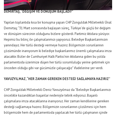
DEMİRTAŞ, “DEĞİŞİM VE DÖNÜŞÜM BAŞLADI!”
Yapılan toplantıda kısa bir konuşma yapan CHP Zonguldak Milletvekili Ünal
Demirtaş; “31 Mart sonrasında başlayan süreç, Türkiye’de güçlü bir değişim
ve dönüşüm sürecinin olduğunu bizlere gösterdi. Partimiz iktidara yürüyor.
Hepimiz bu bilinç ile çalışmalarımızı yapıyoruz. Belediye Başkanlarımızın
yanındayız. Her türlü desteği vermeye hazırız. Bölgemizin sorunlarının
çözümünde inanıyorum ki belediye başkanlarımız önemli çalışmalara imza
atacaktır. Bizler de Cumhuriyet Halk Partisi’nin iktidarına giden bu yolda
parlamentoda üzerimize düşen her türlü sorumluluğu yerine getirmek için
önceden olduğu gibi var gücümüzle çalışacağız” ifadelerine yer verdi.
YAVUZYILMAZ, “HER ZAMAN GEREKEN DESTEĞİ SAĞLAMAYA HAZIRIZ”
CHP Zonguldak Milletvekili Deniz Yavuzyılmaz da “Belediye Başkanlarımızı
öncelikle kazandıkları başarılar nedeniyle tebrik ediyoruz. Başarılı
çalışmalara imza atacaklarına inanıyoruz. Her zaman kendilerine gereken
desteği sağlamaya hazırız. Bölgemizin sorunlarının çözülmesi için hem
bölgemizde hem de parlamentoda yapılacak her türlü çalışmanın içinde