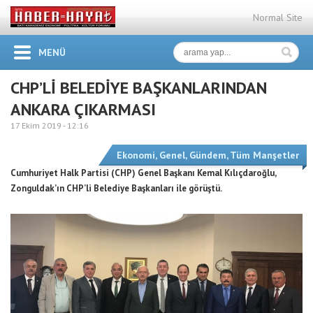
Normal Site
MENÜ
CHP’Lİ BELEDİYE BAŞKANLARINDAN
ANKARA ÇIKARMASI
17 Ekim 2019 -
12:16
Ekonomi
,
Genel
,
Gündem
,
Tüm Manşetler
Cumhuriyet Halk Partisi (CHP) Genel Başkanı Kemal Kılıçdaroğlu,
Zonguldak’ın CHP’li Belediye Başkanları ile görüştü.