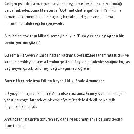
Gelişim psikolojisi bize şunu söyler: Birey, kapasitesini ancak zorlandığı
yerde fark eder. Buna literatürde
“Optimal challenge”
denir. Yani kişi ne
tamamen korunmalı ne de başıboş bırakılmalıdır; zorlanmalı ama
anlamlandırabileceği bir çerçevede.
Aksi halde çocuk şu bilişsel şemayla büyür:
“Birşeyler zorlaştığında biri
benim yerime çözer.”
Bu şema, ilerleyen yıllarda riskten kaçınma, belirsizliğe tahammülsüzlük ve
kırılgan benlik yapılarıyla kendini gösterir. Başka bir ifadeyle: Ayağına hiç taş
değmeyen çocuk, yürümeyi değil; kaçınmayı öğrenir.
Buzun Üzerinde İnşa Edilen Dayanıklılık: Roald Amundsen
20. yüzyılın başında Scott ile Amundsen arasında Güney Kutbu’na ulaşma
yarışı kızışmıştı, bu sadece bir coğrafya mücadelesi değil; psikolojik
dayanıklılık testiydi.
Amundsen’i başarıya götüren şey daha iyi ekipmanlar ya da şans değildi.
Tam tersine: