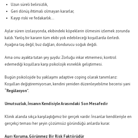
Uzun süreli belirsizlik,
Geri dönüş ihtimali olmayan kararlar,
Kayıp riski ve fedakarlık…
Aylar süren izolasyonda, ekibindeki köpeklerin ölmesini izlemek zorunda
kaldı. Yanlış bir kararın tüm ekibi yok edebileceği koşullarda ilerledi.
Ayağına taş değil; buz dağları, dondurucu soğuk değdi.
Ama onu ayakta tutan şey şuydu: Zorluğu inkar etmemesi, kontrol
edemediği koşullara karşı psikolojik esneklik geliştirmesi.
Bugün psikolojide bu yaklaşımı adaptive coping olarak tanımlarız:
Koşulları değiştiremiyorsan, kendini yeniden düzenleyebilme becerisi yani
“Regülasyon”.
Umutsuzluk, İnsanın Kendisiyle Arasındaki Son Mesafedir
Klinik alanda sıkça karşılaştığımız bir gerçek vardır: İnsanlar kendileriyle en
gerçekçi teması her şeyin çözümsüz göründüğü anlarda kurar.
Aşırı Koruma, Görünmez Bir Risk Faktörüdür