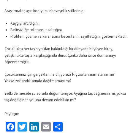
Araştırmalar, aşırı koruyucu ebeveynlik stillerinin;
Kaygıyı artırdığını,
Belirsizliğe toleransı azalttığını,
Problem çözme ve karar alma becerilerini zayıflattığını göstermektedir.
Çocuklukta her taşın yoldan kaldırıldığı bir dünyada büyüyen birey,
yetişkinlikte taşla karşılaştığında durur. Çünkü daha önce durmamayı
öğrenmemiştir.
Çocuklarımız için gerçekten ne diliyoruz? Hiç zorlanmamalarını mı?
Yoksa zorlandıklarında dağılmamayı mı?
Belki de mesele şu soruda düğümleniyor: Ayağına taş değmesin mi, yoksa
taş değdiğinde yoluna devam edebilsin mi?
Paylaşın:
Facebook
Twitter
LinkedIn
Email
Share