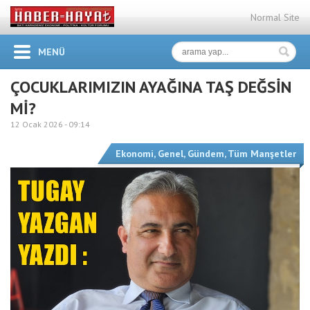
Normal Site
MENÜ
ÇOCUKLARIMIZIN AYAĞINA TAŞ DEĞSİN
Mİ?
12 Ocak 2026 -
09:14
Ekonomi
,
Genel
,
Gündem
,
Tüm Manşetler