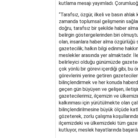
kutlama mesajı yayımladı. Çorumluoğlu
“Tarafsız, özgür, ilkeli ve basın ahlak
zamanda toplumsal gelişmenin sağlan
doğru, tarafsız bir şekilde haber alm
belirgin göstergelerinden biri olmuşt
olan, insanlara haber alma özgürlüğü
gazetecilik; halkın bilgi edinme hakk
meslekler arasında yer almaktadır. İle
belirleyici olduğu günümüzde gazetecil
çok yönlü bir görevi içerdiği gibi, bu 
görevlerini yerine getiren gazetecile
bilinçlendirmek ve her konuda haberda
geçen gün büyüyen ve gelişen, iletişi
gazetecilerimiz, ilçemizin ve ülkemiz
kalkınması için yürütülmekte olan ça
bilinçlendirilmesine büyük ölçüde kat
gözeterek, zorlu çalışma koşulların
ilçemizdeki ve ülkemizdeki tüm gazet
kutluyor, meslek hayatlarında başarıla