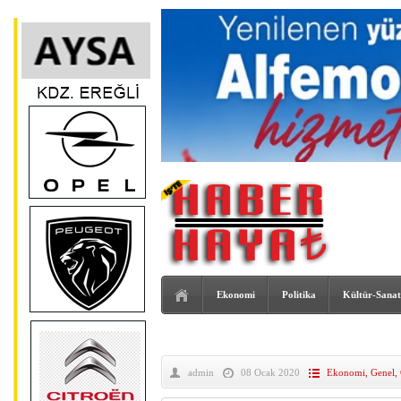
Ekonomi
Politika
Kültür-Sanat
admin
08 Ocak 2020
Ekonomi
,
Genel
,