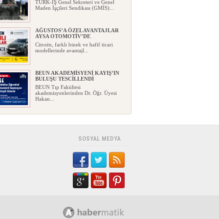
TÜRK-İŞ Genel Sekreteri ve Genel
Maden İşçileri Sendikası (GMİS)...
AĞUSTOS’A ÖZEL AVANTAJLAR
AYSA OTOMOTİV’DE
Citroën, farklı binek ve hafif ticari
modellerinde avantajl...
BEUN AKADEMİSYENİ KAYIŞ’IN
BULUŞU TESCİLLENDİ
BEUN Tıp Fakültesi
akademisyenlerinden Dr. Öğr. Üyesi
Hakan...
YENİ PARTİ, ZONGULDAK
KURUCU İLÇE BAŞKANLARINI
AÇIKLADI
Yeni Parti, Zonguldak'taki
SOSYAL MEDYA
teşkilatlanma çalışmalarında öne...
GEÇİM DERDİ İLE GELECEK
HAYALİ AYNI EVDE YAŞAYABİLİR
Mİ?
Bir ev düşünün…Mutfakta ay sonuna
kadar yetmesi gereken bir bütç...
FABA İNŞAAT: KONFOR, ŞIKLIK,
PRESTİJ
...