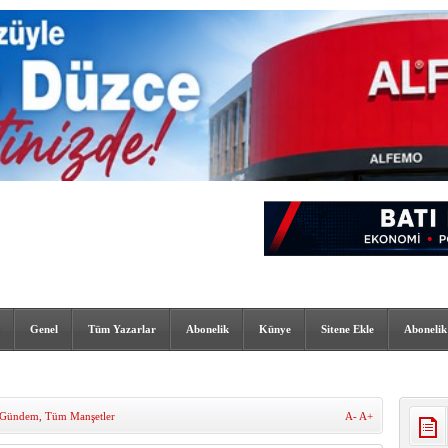
Genel
Tüm Yazarlar
Abonelik
Künye
Sitene Ekle
Abonelik
Gündem
,
Tüm Manşetler
A-
A+