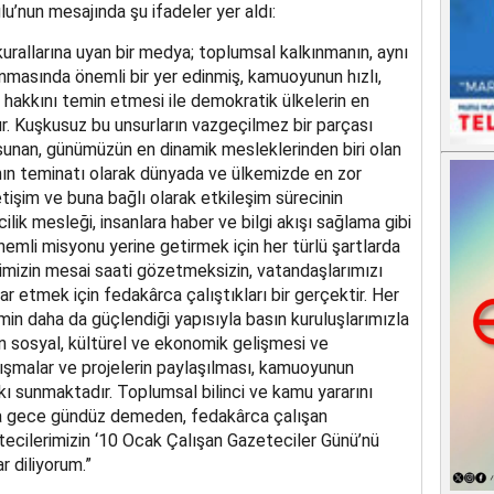
’nun mesajında şu ifadeler yer aldı:
 kurallarına uyan bir medya; toplumsal kalkınmanın, aynı
masında önemli bir yer edinmiş, kamuoyunun hızlı,
a hakkını temin etmesi ile demokratik ülkelerin en
ur. Kuşkusuz bu unsurların vazgeçilmez bir parçası
 sunan, günümüzün en dinamik mesleklerinden biri olan
ının teminatı olarak dünyada ve ülkemizde en zor
tişim ve buna bağlı olarak etkileşim sürecinin
ik mesleği, insanlara haber ve bilgi akışı sağlama gibi
önemli misyonu yerine getirmek için her türlü şartlarda
rimizin mesai saati gözetmeksizin, vatandaşlarımızı
r etmek için fedakârca çalıştıkları bir gerçektir. Her
min daha da güçlendiği yapısıyla basın kuruluşlarımızla
in sosyal, kültürel ve ekonomik gelişmesi ve
lışmalar ve projelerin paylaşılması, kamuoyunun
kı sunmaktadır. Toplumsal bilinci ve kamu yararını
da gece gündüz demeden, fedakârca çalışan
ecilerimizin ‘10 Ocak Çalışan Gazeteciler Günü’nü
r diliyorum.”