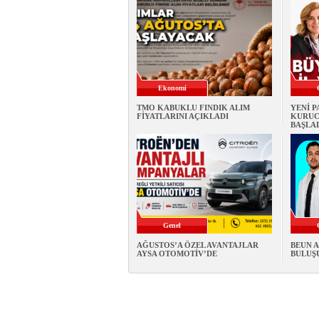
Ekonomi
TMO KABUKLU FINDIK ALIM
YENİ 
FİYATLARINI AÇIKLADI
KURUC
BAŞLA
Genel
AĞUSTOS’A ÖZEL AVANTAJLAR
BEUN A
AYSA OTOMOTİV’DE
BULUŞU