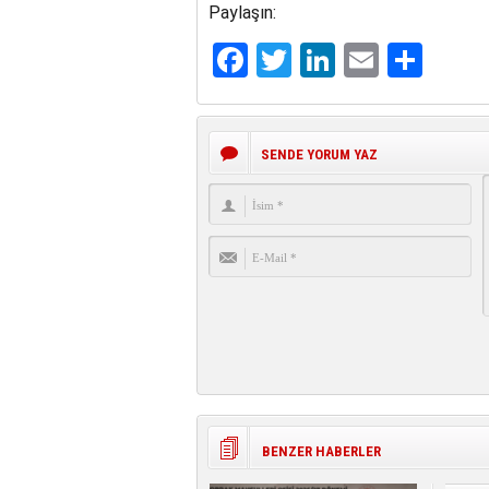
Paylaşın:
Facebook
Twitter
LinkedIn
Email
Sha
SENDE YORUM YAZ
BENZER HABERLER