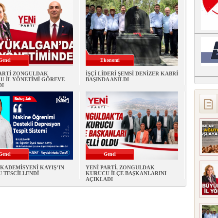
Genel
Ekonomi
PARTİ ZONGULDAK
İŞÇİ LİDERİ ŞEMSİ DENİZER KABRİ
U İL YÖNETİMİ GÖREVE
BAŞINDA ANILDI
DI
Genel
Genel
KADEMİSYENİ KAYIŞ’IN
YENİ PARTİ, ZONGULDAK
 TESCİLLENDİ
KURUCU İLÇE BAŞKANLARINI
AÇIKLADI