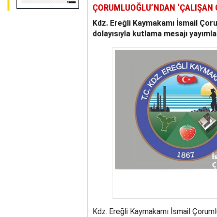
ÇORUMLUOĞLU’NDAN ‘ÇALIŞAN 
Kdz. Ereğli Kaymakamı İsmail Çoru
dolayısıyla kutlama mesajı yayımla
Kdz. Ereğli Kaymakamı İsmail Çorumlu