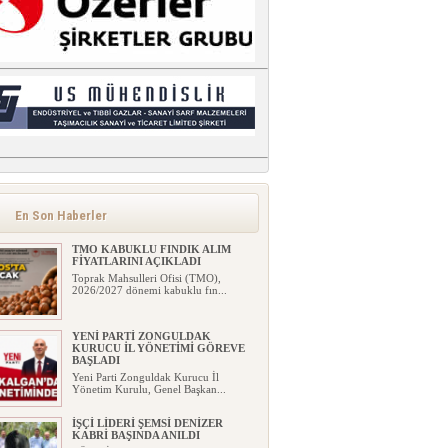
En Son Haberler
TMO KABUKLU FINDIK ALIM
FİYATLARINI AÇIKLADI
Toprak Mahsulleri Ofisi (TMO),
2026/2027 dönemi kabuklu fın...
YENİ PARTİ ZONGULDAK
KURUCU İL YÖNETİMİ GÖREVE
BAŞLADI
Yeni Parti Zonguldak Kurucu İl
Yönetim Kurulu, Genel Başkan...
İŞÇİ LİDERİ ŞEMSİ DENİZER
KABRİ BAŞINDA ANILDI