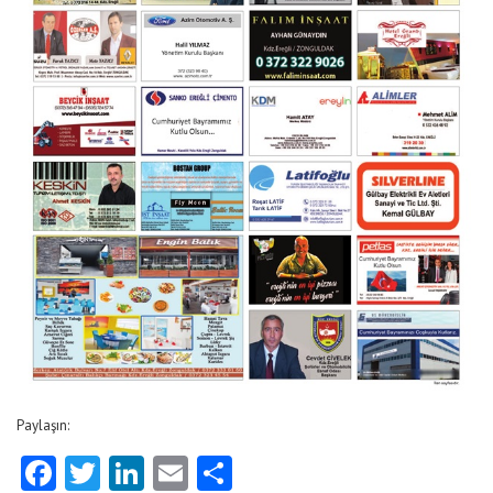
Paylaşın:
Facebook
Twitter
LinkedIn
Email
Share