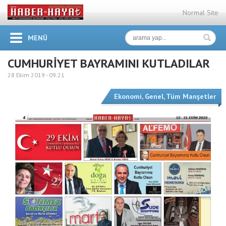
Normal Site
MENÜ
CUMHURİYET BAYRAMINI KUTLADILAR
28 Ekim 2019 -
09:21
Ekonomi
,
Genel
,
Tüm Manşetler