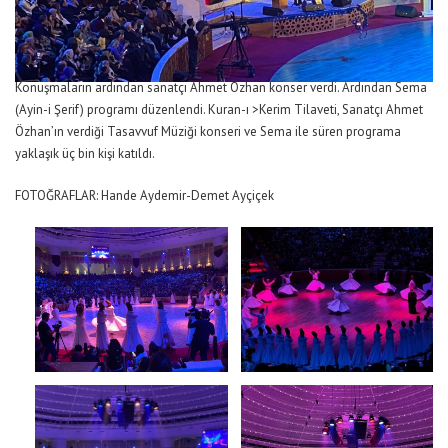
Konuşmaların ardından sanatçı Ahmet Özhan konser verdi. Ardından Sema
(Ayin-i Şerif) programı düzenlendi. Kuran-ı >Kerim Tilaveti, Sanatçı Ahmet
Özhan’ın verdiği Tasavvuf Müziği konseri ve Sema ile süren programa
yaklaşık üç bin kişi katıldı.
FOTOĞRAFLAR: Hande Aydemir-Demet Ayçiçek