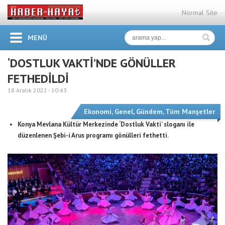
Normal Site
MENÜ
‘DOSTLUK VAKTİ’NDE GÖNÜLLER
FETHEDİLDİ
18 Aralık 2022 -
10:43
Ekonomi
,
Genel
,
Gündem
,
Tüm Manşetler
Konya Mevlana Kültür Merkezinde ‘Dostluk Vakti’ sloganı ile
düzenlenen Şebi-i Arus programı gönülleri fethetti.