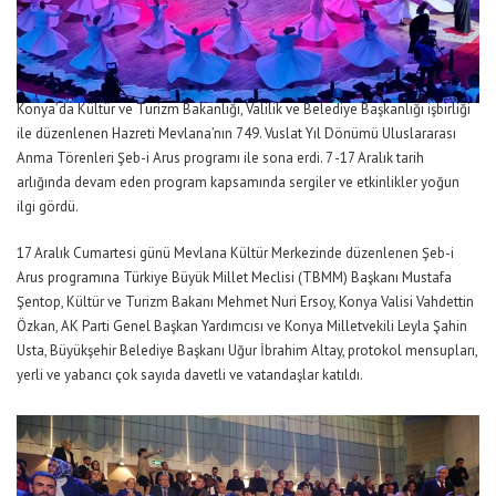
Konya’da Kültür ve Turizm Bakanlığı, Valilik ve Belediye Başkanlığı işbirliği
ile düzenlenen Hazreti Mevlana’nın 749. Vuslat Yıl Dönümü Uluslararası
Anma Törenleri Şeb-i Arus programı ile sona erdi. 7 -17 Aralık tarih
arlığında devam eden program kapsamında sergiler ve etkinlikler yoğun
ilgi gördü.
17 Aralık Cumartesi günü Mevlana Kültür Merkezinde düzenlenen Şeb-i
Arus programına Türkiye Büyük Millet Meclisi (TBMM) Başkanı Mustafa
Şentop, Kültür ve Turizm Bakanı Mehmet Nuri Ersoy, Konya Valisi Vahdettin
Özkan, AK Parti Genel Başkan Yardımcısı ve Konya Milletvekili Leyla Şahin
Usta, Büyükşehir Belediye Başkanı Uğur İbrahim Altay, protokol mensupları,
yerli ve yabancı çok sayıda davetli ve vatandaşlar katıldı.