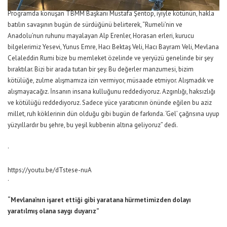
Programda konuşan TBMM Başkanı Mustafa Şentop, iyiyle kötünün, hakla
batılın savaşının bugün de sürdüğünü belirterek, “Rumeli’nin ve
Anadolu’nun ruhunu mayalayan Alp Erenler, Horasan erleri, kurucu
bilgelerimiz Yesevi, Yunus Emre, Hacı Bektaş Veli, Hacı Bayram Veli, Mevlana
Celaleddin Rumi bize bu memleket özelinde ve yeryüzü genelinde bir şey
bıraktılar. Bizi bir arada tutan bir şey. Bu değerler manzumesi, bizim
kötülüğe, zulme alışmamıza izin vermiyor, müsaade etmiyor. Alışmadık ve
alışmayacağız. İnsanın insana kulluğunu reddediyoruz. Azgınlığı, haksızlığı
ve kötülüğü reddediyoruz. Sadece yüce yaratıcının önünde eğilen bu aziz
millet, ruh köklerinin dün olduğu gibi bugün de farkında. ‘Gel’ çağrısına uyup
yüzyıllardır bu şehre, bu yeşil kubbenin altına geliyoruz” dedi.
.
https://youtu.be/dTstese-nuA
.
“Mevlana’nın işaret ettiği gibi yaratana hürmetimizden dolayı
yaratılmış olana saygı duyarız”