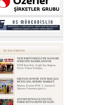
En Son Haberler
YENİ PARTİ EREĞLİ’DE KONGRE
SÜRECİNE HAZIRLANIYOR
YENİ Parti Kdz. Ereğli İlçe Başkanı
Zerrin Yılmaz Erdoğan, ...
EREYLİN AVM’DE YENİ MAĞAZA
HEYECANI: DERMO MARKET
Market, Ereylin AVM -1. katında 8
Ağustos Cumartesi günü it...
ZEYNEP DÜNYA ÜÇÜNCÜSÜ,
ÖMER DÜNYA İKİNCİSİ OLDU