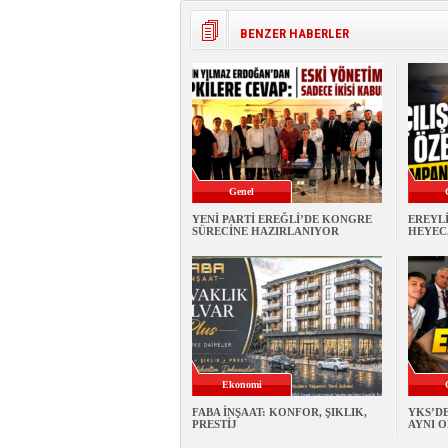
BENZER HABERLER
Genel
YENİ PARTİ EREĞLİ’DE KONGRE
EREYL
SÜRECİNE HAZIRLANIYOR
HEYEC
Ekonomi
FABA İNŞAAT: KONFOR, ŞIKLIK,
YKS’DE
PRESTİJ
AYNI 