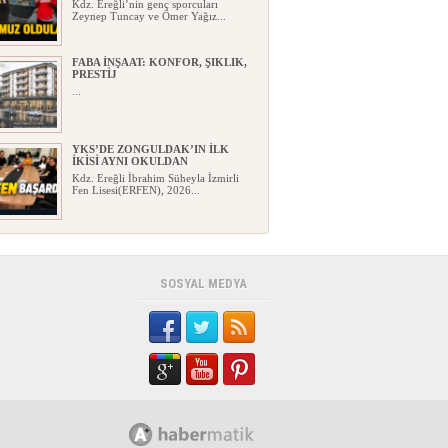
Kdz. Ereğli’nin genç sporcuları
Zeynep Tuncay ve Ömer Yağız...
FABA İNŞAAT: KONFOR, ŞIKLIK,
PRESTİJ
...
YKS’DE ZONGULDAK’IN İLK
İKİSİ AYNI OKULDAN
Kdz. Ereğli İbrahim Süheyla İzmirli
Fen Lisesi(ERFEN), 2026...
EREĞLİ YENİ PARTİ’DE İLK
ÇATLAK!
Kdz. Ereğli’de CHP’den toplu istifa
ederek Yeni Parti’ye ka...
SOSYAL MEDYA
HAYAT 112 ACİL MOBİL
UYGULAMA İLE TEK TUŞLA
İHBAR!..
HAYAT 112 Acil Mobil İhbar
Uygulaması’nın yeni kamu spotu y...
KARDEMİR ESKİ GENEL
MÜDÜRÜ ERCÜMENT ÜNAL
VEFAT ETTİ!