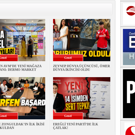
Genel
Genel
İN AVM’DE YENİ MAĞAZA
ZEYNEP DÜNYA ÜÇÜNCÜSÜ, ÖMER
ANI: DERMO MARKET
DÜNYA İKİNCİSİ OLDU
Genel
Genel
 ZONGULDAK’IN İLK İKİSİ
EREĞLİ YENİ PARTİ’DE İLK
OKULDAN
ÇATLAK!