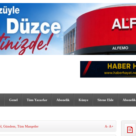
Genel
Tüm Yazarlar
Abonelik
Künye
Sitene Ekle
Abonelik
l
,
Gündem
,
Tüm Manşetler
A-
A+