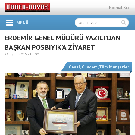
Normal Site
MENÜ
ERDEMİR GENEL MÜDÜRÜ YAZICI’DAN
BAŞKAN POSBIYIK’A ZİYARET
26 Eylül 2025 -
17:00
Genel
,
Gündem
,
Tüm Manşetler