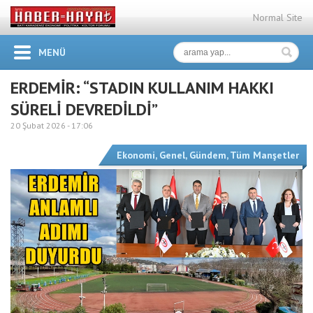
Normal Site
MENÜ
ERDEMİR: “STADIN KULLANIM HAKKI
SÜRELİ DEVREDİLDİ”
20 Şubat 2026 -
17:06
Ekonomi
,
Genel
,
Gündem
,
Tüm Manşetler