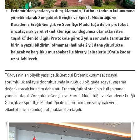
Erdemir’den yapılan yazılı açıklamada, “futbol stadının kullanımına
yönelik olarak Zonguldak Gençlik ve Spor İl Müdürlüğü ve
Karadeniz Ereğli Gençlik ve Spor İlçe Müdürlüğü ile bir protokol
imzalayarak yerel etkinlikler için sunduğumuz olanakları ileri
taşıdık.” denildi. İlgili Protokole göre; 3 yılın sonunda taraflardan
birinin yazılı bildirimi olmaması halinde 2 yıl daha yürürlükte
kalacak ve karşılıklı mutabakat ile birer yıl sürelerle 10 yıla kadar
uzatılabilecek.
Türkiye’nin en büyük yassı çelik üreticisi Erdemir, kurumsal sosyal
sorumluluk anlayışı doğrultusunda kurulduğu bölgede sosyal yaşama
değer katacak bir adım daha attı. Erdemir, futbol stadının kullanımına
yönelik olarak Zonguldak Gençlik ve Spor İl Müdürlüğü ve Karadeniz Ereğli
Gençlik ve Spor İlçe Müdürlüğü ile bir protokol imzalayarak yerel
etkinlikler için sunduğu olanakları ileri taşıdı.