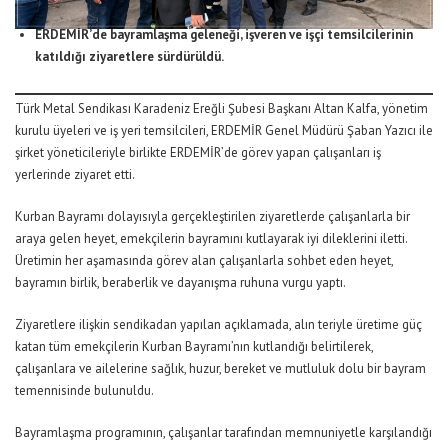
ERDEMİR’de bayramlaşma geleneği, işveren ve işçi temsilcilerinin
katıldığı ziyaretlere sürdürüldü.
Türk Metal Sendikası Karadeniz Ereğli Şubesi Başkanı Altan Kalfa, yönetim
kurulu üyeleri ve iş yeri temsilcileri, ERDEMİR Genel Müdürü Şaban Yazıcı ile
şirket yöneticileriyle birlikte ERDEMİR’de görev yapan çalışanları iş
yerlerinde ziyaret etti.
Kurban Bayramı dolayısıyla gerçekleştirilen ziyaretlerde çalışanlarla bir
araya gelen heyet, emekçilerin bayramını kutlayarak iyi dileklerini iletti.
Üretimin her aşamasında görev alan çalışanlarla sohbet eden heyet,
bayramın birlik, beraberlik ve dayanışma ruhuna vurgu yaptı.
Ziyaretlere ilişkin sendikadan yapılan açıklamada, alın teriyle üretime güç
katan tüm emekçilerin Kurban Bayramı’nın kutlandığı belirtilerek,
çalışanlara ve ailelerine sağlık, huzur, bereket ve mutluluk dolu bir bayram
temennisinde bulunuldu.
Bayramlaşma programının, çalışanlar tarafından memnuniyetle karşılandığı