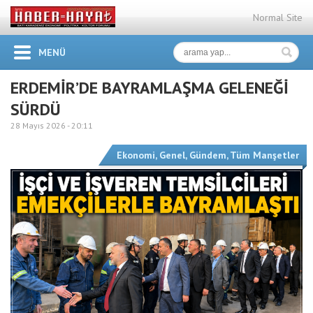
Normal Site
MENÜ
ERDEMİR’DE BAYRAMLAŞMA GELENEĞİ
SÜRDÜ
28 Mayıs 2026 -
20:11
Ekonomi
,
Genel
,
Gündem
,
Tüm Manşetler