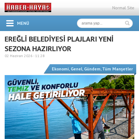
Normal Site
MENÜ
EREĞLİ BELEDİYESİ PLAJLARI YENİ
SEZONA HAZIRLIYOR
02 Haziran 2026 -
11:28
Ekonomi
,
Genel
,
Gündem
,
Tüm Manşetler