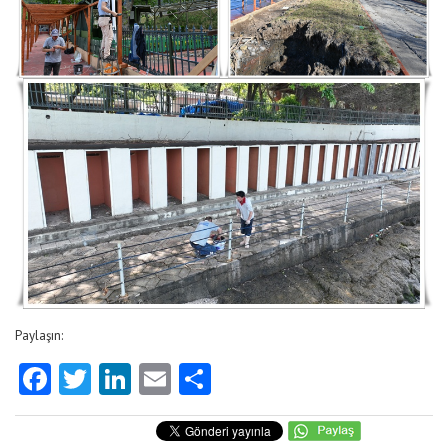
Paylaşın:
Facebook
Twitter
LinkedIn
Email
Share