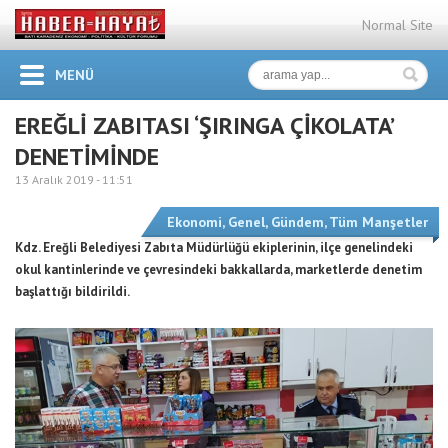
Normal Site
MENÜ
EREĞLİ ZABITASI ‘ŞIRINGA ÇİKOLATA’
DENETİMİNDE
13 Aralık 2019 -
11:51
Ekonomi
,
Genel
,
Gündem
,
Tüm Manşetler
Kdz. Ereğli Belediyesi Zabıta Müdürlüğü ekiplerinin, ilçe genelindeki
okul kantinlerinde ve çevresindeki bakkallarda, marketlerde denetim
başlattığı bildirildi.