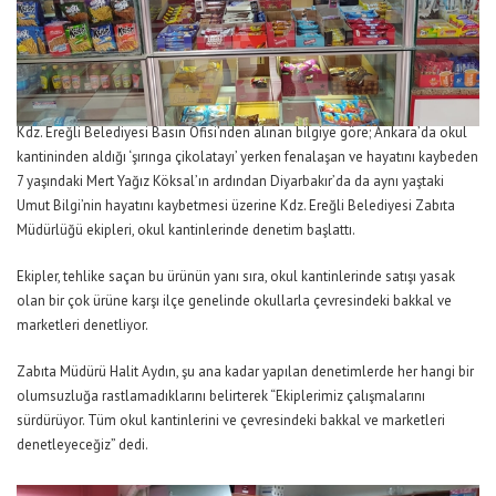
Kdz. Ereğli Belediyesi Basın Ofisi’nden alınan bilgiye göre; Ankara’da okul
kantininden aldığı ‘şırınga çikolatayı’ yerken fenalaşan ve hayatını kaybeden
7 yaşındaki Mert Yağız Köksal’ın ardından Diyarbakır’da da aynı yaştaki
Umut Bilgi’nin hayatını kaybetmesi üzerine Kdz. Ereğli Belediyesi Zabıta
Müdürlüğü ekipleri, okul kantinlerinde denetim başlattı.
Ekipler, tehlike saçan bu ürünün yanı sıra, okul kantinlerinde satışı yasak
olan bir çok ürüne karşı ilçe genelinde okullarla çevresindeki bakkal ve
marketleri denetliyor.
Zabıta Müdürü Halit Aydın, şu ana kadar yapılan denetimlerde her hangi bir
olumsuzluğa rastlamadıklarını belirterek “Ekiplerimiz çalışmalarını
sürdürüyor. Tüm okul kantinlerini ve çevresindeki bakkal ve marketleri
denetleyeceğiz” dedi.