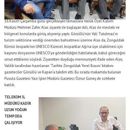
16 Kasım Çarşamba günü gerçekleşen temaslara Valilik Özel Kalem
Müdürü Mehmet Zafer Alas ziyareti ile başlayan ikili, Alas ile mesleki ve
bölgesel konularda görüş alışverişi yaptı. Gönüllü’nün Vali Tutulmaz’ın
turizm sektörüne verdiği önemden bahsetmesi üzerine Alas da, Zonguldak
Kömür Jeoparkı’nın UNESCO Küresel Jeoparklar Ağı’na üye olabilmesi için
başvuru dosyasının UNESCO’ya gönderildiğini hatırlatarak, kabul göreceğini
umut ettiklerini söyledi. Ziyaretten duyduğu memnuniyeti ifade eden Alas,
Valilik tarafından hazırlanan ‘Tarihte Zonguldak Yerel Basını’ kitabını
gazeteciler Gönüllü ve Kapan’a takdim etti. Bu sırada makamda bulunan
Pusula Gazetesi Yazı İşleri Müdürü Gazeteci Öznur Güneş de sohbete
katıldı.
TELEKOM İL
MÜDÜRÜ KADİR
UZUN YOĞUN
TEMPODA
ÇALIŞIYOR