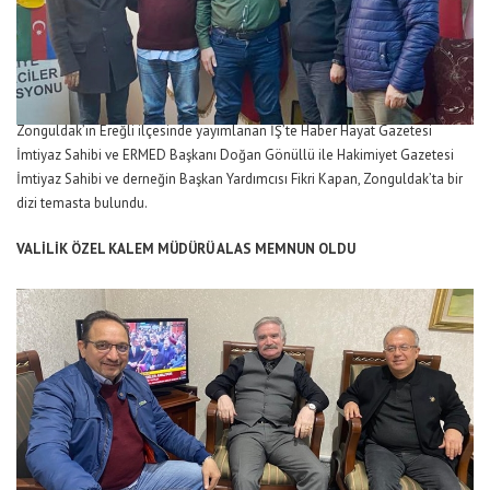
Zonguldak’ın Ereğli ilçesinde yayımlanan İŞ’te Haber Hayat Gazetesi
İmtiyaz Sahibi ve ERMED Başkanı Doğan Gönüllü ile Hakimiyet Gazetesi
İmtiyaz Sahibi ve derneğin Başkan Yardımcısı Fikri Kapan, Zonguldak’ta bir
dizi temasta bulundu.
VALİLİK ÖZEL KALEM MÜDÜRÜ ALAS MEMNUN OLDU