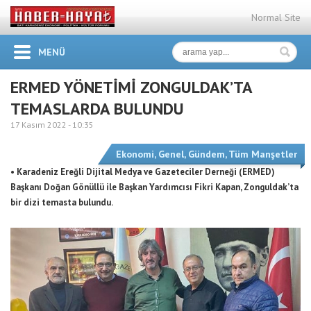
Normal Site
MENÜ
ERMED YÖNETİMİ ZONGULDAK’TA
TEMASLARDA BULUNDU
17 Kasım 2022 -
10:35
Ekonomi
,
Genel
,
Gündem
,
Tüm Manşetler
• Karadeniz Ereğli Dijital Medya ve Gazeteciler Derneği (ERMED)
Başkanı Doğan Gönüllü ile Başkan Yardımcısı Fikri Kapan, Zonguldak’ta
bir dizi temasta bulundu.