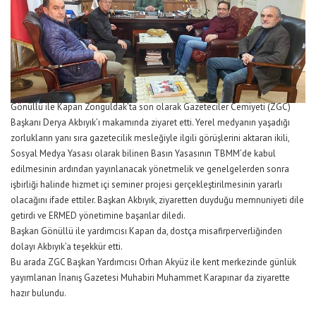
Gönüllü ile Kapan Zonguldak’ta son olarak Gazeteciler Cemiyeti (ZGC)
Başkanı Derya Akbıyık’ı makamında ziyaret etti. Yerel medyanın yaşadığı
zorlukların yanı sıra gazetecilik mesleğiyle ilgili görüşlerini aktaran ikili,
Sosyal Medya Yasası olarak bilinen Basın Yasasının TBMM’de kabul
edilmesinin ardından yayınlanacak yönetmelik ve genelgelerden sonra
işbirliği halinde hizmet içi seminer projesi gerçekleştirilmesinin yararlı
olacağını ifade ettiler. Başkan Akbıyık, ziyaretten duyduğu memnuniyeti dile
getirdi ve ERMED yönetimine başarılar diledi.
Başkan Gönüllü ile yardımcısı Kapan da, dostça misafirperverliğinden
dolayı Akbıyık’a teşekkür etti.
Bu arada ZGC Başkan Yardımcısı Orhan Akyüz ile kent merkezinde günlük
yayımlanan İnanış Gazetesi Muhabiri Muhammet Karapınar da ziyarette
hazır bulundu.