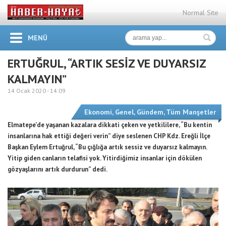
Normal Site
MENÜ
ERTUĞRUL, “ARTIK SESİZ VE DUYARSIZ
KALMAYIN”
14 Ocak 2020 -
14:09
Ekonomi
,
Genel
,
Gündem
,
Tüm Manşetler
Elmatepe’de yaşanan kazalara dikkati çeken ve yetkililere, “Bu kentin
insanlarına hak ettiği değeri verin” diye seslenen CHP Kdz. Ereğli İlçe
Başkan Eylem Ertuğrul, “Bu çığlığa artık sessiz ve duyarsız kalmayın.
Yitip giden canların telafisi yok. Yitirdiğimiz insanlar için dökülen
gözyaşlarını artık durdurun” dedi.