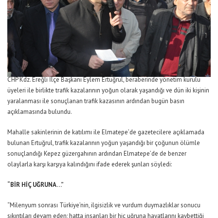
CHP Kdz. Ereğli İlçe Başkanı Eylem Ertuğrul, beraberinde yönetim kurulu
üyeleri ile birlikte trafik kazalarının yoğun olarak yaşandığı ve dün iki kişinin
yaralanması ile sonuçlanan trafik kazasının ardından bugün basın
açıklamasında bulundu.
Mahalle sakinlerinin de katılımı ile Elmatepe’de gazetecilere açıklamada
bulunan Ertuğrul, trafik kazalarının yoğun yaşandığı bir çoğunun ölümle
sonuçlandığı Kepez güzergahının ardından Elmatepe’de de benzer
olaylarla karşı karşıya kalındığını ifade ederek şunları söyledi:
“BİR HİÇ UĞRUNA…”
“Milenyum sonrası Türkiye’nin, ilgisizlik ve vurdum duymazlıklar sonucu
sıkıntıları devam eden; hatta insanları bir hiç uğruna hayatlarını kaybettiği