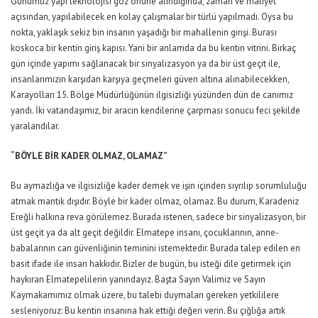
Günümüz yapı teknolojisi göz önüne alındığında, zaman ve maliyet
açısından, yapılabilecek en kolay çalışmalar bir türlü yapılmadı. Oysa bu
nokta, yaklaşık sekiz bin insanın yaşadığı bir mahallenin girişi. Burası
koskoca bir kentin giriş kapısı. Yani bir anlamda da bu kentin vitrini. Birkaç
gün içinde yapımı sağlanacak bir sinyalizasyon ya da bir üst geçit ile,
insanlarımızın karşıdan karşıya geçmeleri güven altına alınabilecekken,
Karayolları 15. Bölge Müdürlüğünün ilgisizliği yüzünden dün de canımız
yandı. İki vatandaşımız, bir aracın kendilerine çarpması sonucu feci şekilde
yaralandılar.
“BÖYLE BİR KADER OLMAZ, OLAMAZ”
Bu aymazlığa ve ilgisizliğe kader demek ve işin içinden sıyrılıp sorumluluğu
atmak mantık dışıdır. Böyle bir kader olmaz, olamaz. Bu durum, Karadeniz
Ereğli halkına reva görülemez. Burada istenen, sadece bir sinyalizasyon, bir
üst geçit ya da alt geçit değildir. Elmatepe insanı, çocuklarının, anne-
babalarının can güvenliğinin teminini istemektedir. Burada talep edilen en
basit ifade ile insan hakkıdır. Bizler de bugün, bu isteği dile getirmek için
haykıran Elmatepelilerin yanındayız. Başta Sayın Valimiz ve Sayın
Kaymakamımız olmak üzere, bu talebi duymaları gereken yetkililere
sesleniyoruz: Bu kentin insanına hak ettiği değeri verin. Bu çığlığa artık