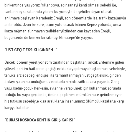
bir kentinde yaşıyoruz. Yıllar boyu, ağır sanayi kenti olması sebebi ile,
canlarını iş kazalarında yitiren, bu yönüyle de şehitler diyarı olarak
anılmaya başlayan Karadeniz Ereğli, son dönemlerde ise, trafik kazalarıyla
anılır oldu. Uzun bir süre, ölüm yolu olarak bilinen Kepez yolunda, onca
ikaza rağmen alınmayan tedbirler yüzünden can kaybeden Ereğli,
bugünlerde de benzer bir sıkıntıyı Elmatepe’de yaşıyor.
“ÜST GEÇİT EKSİKLİĞİNDEN…”
Önceki dönem yerel yönetim tarafından başlatılan, ancak Erdemir’e giden
yüksek gerilim hatlarının geçtiği noktada yapılmaya başlanması sebebiyle,
tehlike arz edeceği endişesi ile tamamlanmayan üst geçit eksikliğinden
dolayı, şu an bulunduğumuz noktada birçok trafik kazası yaşandı. Genç-
yaşlı, kadın-çocuk herkesin, evlerine varabilmek için kullanmak zorunda
olduğu bu yaya geçidinde, önüne geçilmesi mümkün hale getirilemeyen
hız tutkusu sebebiyle kısa aralıklarla insanlarımız ölümcül kazalarla karşı
karşıya kaldılar.
“BURASI KOSKOCA KENTİN GİRİŞ KAPISI”