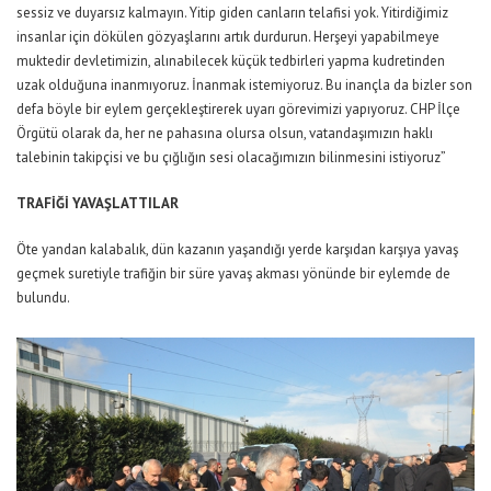
sessiz ve duyarsız kalmayın. Yitip giden canların telafisi yok. Yitirdiğimiz
insanlar için dökülen gözyaşlarını artık durdurun. Herşeyi yapabilmeye
muktedir devletimizin, alınabilecek küçük tedbirleri yapma kudretinden
uzak olduğuna inanmıyoruz. İnanmak istemiyoruz. Bu inançla da bizler son
defa böyle bir eylem gerçekleştirerek uyarı görevimizi yapıyoruz. CHP İlçe
Örgütü olarak da, her ne pahasına olursa olsun, vatandaşımızın haklı
talebinin takipçisi ve bu çığlığın sesi olacağımızın bilinmesini istiyoruz”
TRAFİĞİ YAVAŞLATTILAR
Öte yandan kalabalık, dün kazanın yaşandığı yerde karşıdan karşıya yavaş
geçmek suretiyle trafiğin bir süre yavaş akması yönünde bir eylemde de
bulundu.