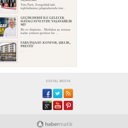
Yeni Parti, Zonguldak'taki
teşkilatlanma çalışmalarında öne...
GEÇİM DERDİ İLE GELECEK
HAYALİ AYNI EVDE YAŞAYABİLİR
Mİ?
Bir ev düşünün…Mutfakta ay sonuna
kadar yetmesi gereken bir ...
FABA İNŞAAT: KONFOR, ŞIKLIK,
PRESTİJ
...
ROTARY BÖLGE FEDERASYON
BAŞKANI ULUDAĞ’DAN EREĞLİ
ZİYARETİ
Uluslararası Rotary 2430 Bölge
SOSYAL MEDYA
Federasyon Başkanı Orhan Ulu...
KDZ. EREĞLİSPOR’UN İSMİ
DEĞİŞTİ, YÖNETİMİ DEĞİŞMEDİ!
Kdz.Ereğlispor FK genel kurulunda
kulüp başkanlığına yeni...
“YAŞAM ALANLARINIZA
ESTETİK, KONFOR VE DEĞER
KATIYORUZ”