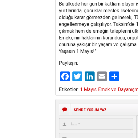
Bu ülkede her gün bir katliam oluyor i
yurtlarında, çocuklar meslek liseler
olduğu karar görmezden gelinerek, T
engellenmeye çalışılıyor. Taksim’de
çıkmak hem de emeğin taleplerini ülk
Emekçinin haklarının korunduğu, örg
onuruna yakışır bir yaşam ve çalışm
Yaşasın 1 Mayıs!”
Paylaşın:
Facebook
Twitter
LinkedIn
Email
Sha
Etiketler:
1 Mayıs Emek ve Dayanış
SENDE YORUM YAZ