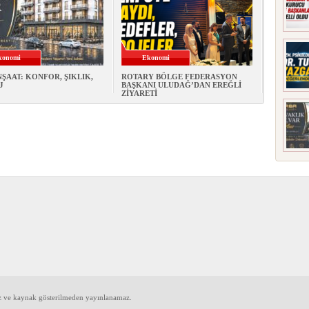
konomi
Ekonomi
NŞAAT: KONFOR, ŞIKLIK,
ROTARY BÖLGE FEDERASYON
J
BAŞKANI ULUDAĞ’DAN EREĞLİ
ZİYARETİ
iz ve kaynak gösterilmeden yayınlanamaz.