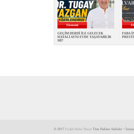
Ekonomi
E
GEÇİM DERDİ İLE GELECEK
FABA İ
HAYALİ AYNI EVDE YAŞAYABİLİR
PRESTİ
Mİ?
© 2017
Ereğli Haber Hayat
Tüm Hakları Saklıdır ~ İzins