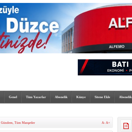
Genel
Tüm Yazarlar
Abonelik
Künye
Sitene Ekle
Abonelik
,
Gündem
,
Tüm Manşetler
A-
A+