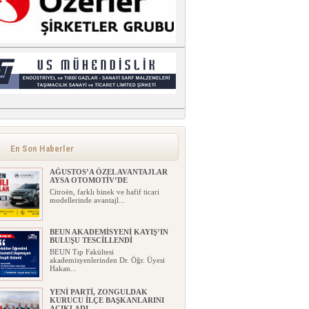
En Son Haberler
AĞUSTOS’A ÖZEL AVANTAJLAR
AYSA OTOMOTİV’DE
Citroën, farklı binek ve hafif ticari
modellerinde avantajl...
BEUN AKADEMİSYENİ KAYIŞ’IN
BULUŞU TESCİLLENDİ
BEUN Tıp Fakültesi
akademisyenlerinden Dr. Öğr. Üyesi
Hakan...
YENİ PARTİ, ZONGULDAK
KURUCU İLÇE BAŞKANLARINI
AÇIKLADI