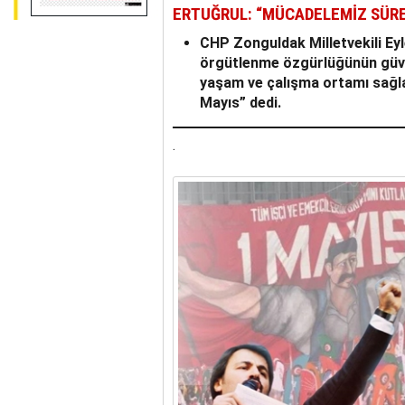
ERTUĞRUL: “MÜCADELEMİZ SÜRE
CHP Zonguldak Milletvekili Ey
örgütlenme özgürlüğünün güven
yaşam ve çalışma ortamı sağl
Mayıs” dedi.
.