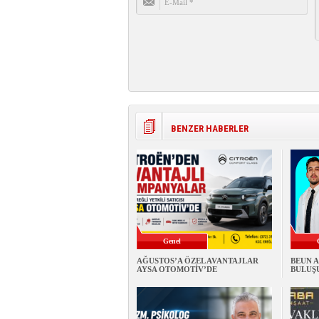
BENZER HABERLER
Genel
AĞUSTOS’A ÖZEL AVANTAJLAR
BEUN A
AYSA OTOMOTİV’DE
BULUŞU