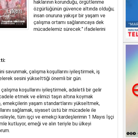
haklarının korunduğu, örgütlenme
özgürlüğünün güvence altında olduğu;
insan onuruna yakışır bir yaşam ve
çalışma ortamı sağlanıncaya dek
mücadelemiz sürecek.” ifadelerini
ti:
rini savunmak, çalışma koşullarını iyileştirmek, iş
gelerek sesini yükselttiği önemli bir gün.
çalışma koşullarını iyileştirmek, adaletli bir gelir
cadele etmek ve elimizi taşın altına koymak
e, emekçilerin yaşam standartlarını yükseltmek,
larını sağlamak, siyaset üstü bir mücadele ile
sileyle, tüm işçi ve emekçi kardeşlerimin 1 Mayıs İşçi
le kutluyor, emeği ve alın teriyle bu ülkeyi
orum.