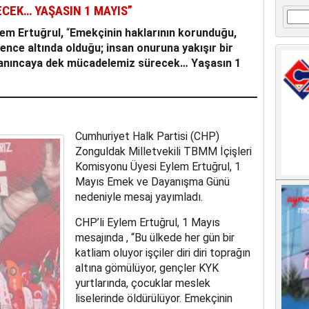
CEK… YAŞASIN 1 MAYIS”
Arama
lem Ertuğrul,
“
Emekçinin haklarının korunduğu,
ce altında olduğu; insan onuruna yakışır bir
anıncaya dek mücadelemiz sürecek… Yaşasın 1
Cumhuriyet Halk Partisi (CHP)
Zonguldak Milletvekili TBMM İçişleri
Komisyonu Üyesi Eylem Ertuğrul, 1
Mayıs Emek ve Dayanışma Günü
nedeniyle mesaj yayımladı.
CHP’li Eylem Ertuğrul, 1 Mayıs
mesajında , “Bu ülkede her gün bir
katliam oluyor işçiler diri diri toprağın
altına gömülüyor, gençler KYK
yurtlarında, çocuklar meslek
liselerinde öldürülüyor. Emekçinin