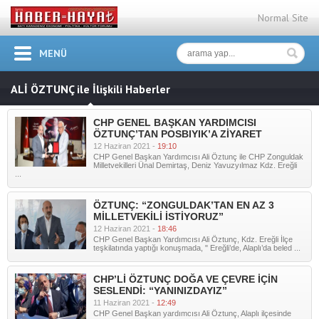
Normal Site
MENÜ
ALİ ÖZTUNÇ ile İlişkili Haberler
CHP GENEL BAŞKAN YARDIMCISI
ÖZTUNÇ’TAN POSBIYIK’A ZİYARET
12 Haziran 2021 -
19:10
CHP Genel Başkan Yardımcısı Ali Öztunç ile CHP Zonguldak
Milletvekilleri Ünal Demirtaş, Deniz Yavuzyılmaz Kdz. Ereğli
...
ÖZTUNÇ: “ZONGULDAK’TAN EN AZ 3
MİLLETVEKİLİ İSTİYORUZ”
12 Haziran 2021 -
18:46
CHP Genel Başkan Yardımcısı Ali Öztunç, Kdz. Ereğli İlçe
teşkilatında yaptığı konuşmada, " Ereğli’de, Alaplı’da beled ...
CHP’Lİ ÖZTUNÇ DOĞA VE ÇEVRE İÇİN
SESLENDİ: “YANINIZDAYIZ”
11 Haziran 2021 -
12:49
CHP Genel Başkan yardımcısı Ali Öztunç, Alaplı ilçesinde