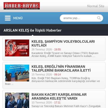
Normal Site
MENÜ
ARSLAN KELEŞ ile İlişkili Haberler
KELEŞ, ŞAMPİYON VOLEYBOLCULARI
KUTLADI
26 Temmuz 2026 -
19:55
Karadeniz Ereğli Ticaret ve Sanayi Odası (TSO) Başkanı
Arslan Keleş, A Millî Kadın Voleybol Takımı'nı kutladı. ...
KELEŞ, EREĞLİ’NİN FİNANSMAN
TALEPLERİNİ BANKACILARA İLETTİ
15 Temmuz 2026 -
09:14
Kdz. Ereğli TSO Başkanı Keleş, TOBB’da Ereğli iş
dünyasının bankacılık sektöründe karşılaştığı sorunları ve
finan ...
BAKAN KACIR’I KARŞILAYANLAR
ARASINDA KELEŞ’TE VARDI
10 Temmuz 2026 -
17:11
Sanayi ve Teknoloji Bakanı Mehmet Fatih Kacır'ı Zonguldak