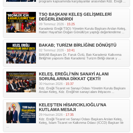
programı kapsamında karşılayanlar arasından Kdz. Ereğli ...
TSO BAŞKANI KELEŞ GELİŞMELERİ
DEĞERLENDİRDİ
09 Temmuz 2026 -
15:25
Karadeniz Ereğli TSO) Yönetim Kurulu Başkanı Arslan Keleş,
Haber Hayat'tan Doğan Gönüllü'ye yaptığı değerlendirme ...
BAKAB; TURİZM BİRLİĞİNE DÖNÜŞTÜ
02 Temmuz 2026 -
10:41
BAKAB Başkanı Dr. Faruk Özlü, Batı Karadeniz Kalkınma
Birliği'nin yapısını Batı Karadeniz Turizm Birliği olarak y ...
KELEŞ, EREĞLİ’NİN SANAYİ ALANI
SORUNLARINA DİKKAT ÇEKTİ!
30 Haziran 2026 -
15:37
Kdz. Ereğli Ticaret ve Sanayi Odası Yönetim Kurulu Başkanı
Arslan Keleş, Kdz. Ereğli’nin sanayi alanı ihtiyacını ...
KELEŞ’TEN HİSARCIKLIOĞLU’NA
KUTLAMA MESAJI
29 Haziran 2026 -
17:35
Kdz. Ereğli Ticaret ve Sanayi Odası Başkanı Arslan Keleş,
Keleş, İslam Ticaret ve Kalkınma Odası (ICCD) Başkan Ve
...