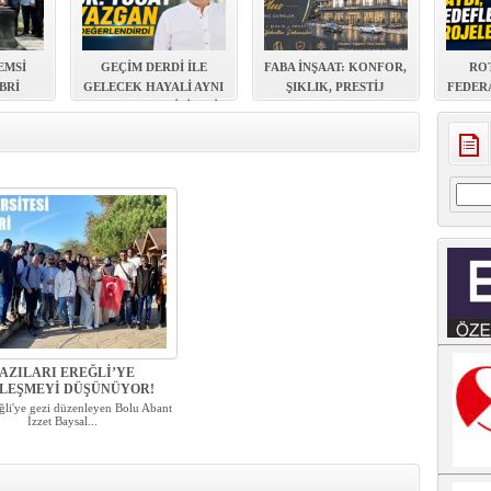
ŞEMSİ
GEÇİM DERDİ İLE
FABA İNŞAAT: KONFOR,
RO
BRİ
GELECEK HAYALİ AYNI
ŞIKLIK, PRESTİJ
FEDER
LDI
EVDE YAŞAYABİLİR Mİ?
ULUDA
Arama
AZILARI EREĞLİ’YE
LEŞMEYİ DÜŞÜNÜYOR!
ğli'ye gezi düzenleyen Bolu Abant
İzzet Baysal...