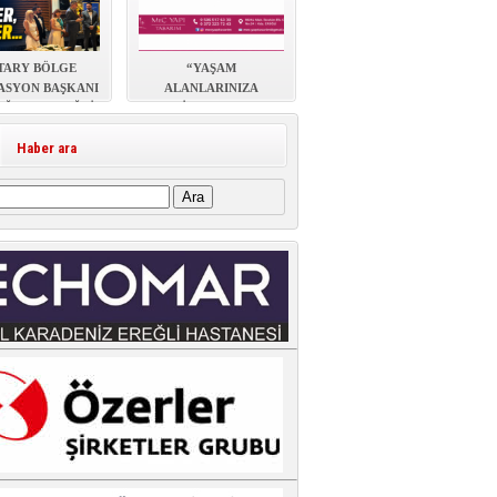
TARY BÖLGE
“YAŞAM
ASYON BAŞKANI
ALANLARINIZA
Ğ’DAN EREĞLİ
ESTETİK, KONFOR VE
ZİYARETİ
DEĞER KATIYORUZ”
Haber ara
: