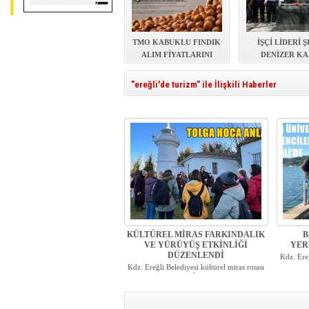
TMO KABUKLU FINDIK
İŞÇİ LİDERİ 
ALIM FİYATLARINI
DENİZER KA
AÇIKLADI
BAŞINDA ANI
"ereğli'de turizm" ile İlişkili Haberler
KÜLTÜREL MİRAS FARKINDALIK
B
VE YÜRÜYÜŞ ETKİNLİĞİ
YER
DÜZENLENDİ
Kdz. Ere
Kdz. Ereğli Belediyesi kültürel miras rotası
gezileri ...