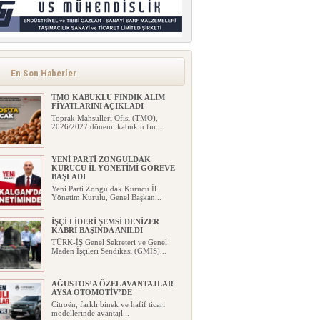
En Son Haberler
TMO KABUKLU FINDIK ALIM
FİYATLARINI AÇIKLADI
Toprak Mahsulleri Ofisi (TMO),
2026/2027 dönemi kabuklu fın...
YENİ PARTİ ZONGULDAK
KURUCU İL YÖNETİMİ GÖREVE
BAŞLADI
Yeni Parti Zonguldak Kurucu İl
Yönetim Kurulu, Genel Başkan...
İŞÇİ LİDERİ ŞEMSİ DENİZER
KABRİ BAŞINDA ANILDI
TÜRK-İŞ Genel Sekreteri ve Genel
Maden İşçileri Sendikası (GMİS)...
AĞUSTOS’A ÖZEL AVANTAJLAR
AYSA OTOMOTİV’DE
Citroën, farklı binek ve hafif ticari
modellerinde avantajl...