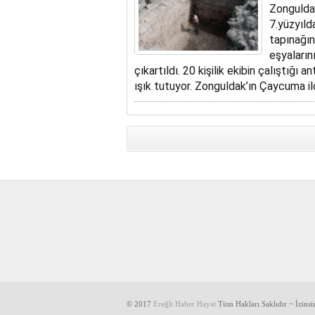
Zonguldak
7.yüzyıld
tapınağın
eşyaların
çıkartıldı. 20 kişilik ekibin çalıştığı 
ışık tutuyor. Zonguldak’ın Çaycuma ilç
© 2017
Ereğli Haber Hayat
Tüm Hakları Saklıdır ~ İzins