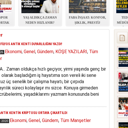
 SPOR
YAŞ ALDIKÇA ZAMAN
FABA İNŞAAT: KONFOR,
TED
ORTAK
NEDEN HIZLANIR?
ŞIKLIK, PRESTİJ
MÜDÜR
URULDU
TÜRK
er
FİLYOS ANTİK KENTİ DUYARLILIĞINI YAZDI!
Ekonomi
,
Genel
,
Gündem
,
KÖŞE YAZILARI
,
Tüm
026
r
. Zaman oldukça hızlı geçiyor, yirmi yaşında genç bir
olarak başladığım iş hayatıma son vereli iki sene
uz üç senelik bir çalışma hayatı, bir çırpıda
ayrılık süreci kolaylaşır mı sizce. Konuya girmeden
ecrübelerimi, yaşadıklarımı yazmam konusunda beni
 ANTİK KENTİN KRİPTOSU ORTAYA ÇIKARTILDI
Ekonomi
,
Genel
,
Gündem
,
Tüm Manşetler
 2020