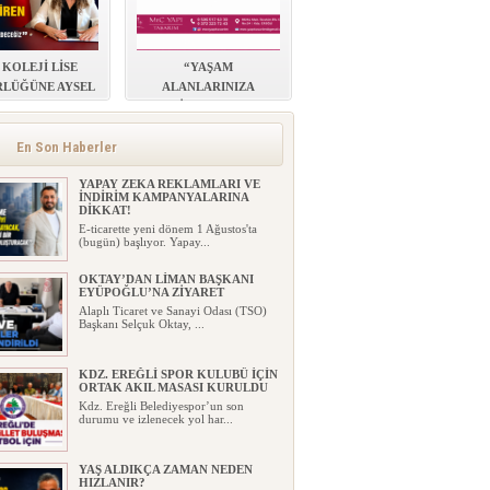
 KOLEJİ LİSE
“YAŞAM
LÜĞÜNE AYSEL
ALANLARINIZA
EKUL ATANDI
ESTETİK, KONFOR VE
DEĞER KATIYORUZ”
En Son Haberler
YAPAY ZEKA REKLAMLARI VE
İNDİRİM KAMPANYALARINA
DİKKAT!
E-ticarette yeni dönem 1 Ağustos'ta
(bugün) başlıyor. Yapay...
OKTAY’DAN LİMAN BAŞKANI
EYÜPOĞLU’NA ZİYARET
Alaplı Ticaret ve Sanayi Odası (TSO)
Başkanı Selçuk Oktay, ...
KDZ. EREĞLİ SPOR KULUBÜ İÇİN
ORTAK AKIL MASASI KURULDU
Kdz. Ereğli Belediyespor’un son
durumu ve izlenecek yol har...
YAŞ ALDIKÇA ZAMAN NEDEN
HIZLANIR?