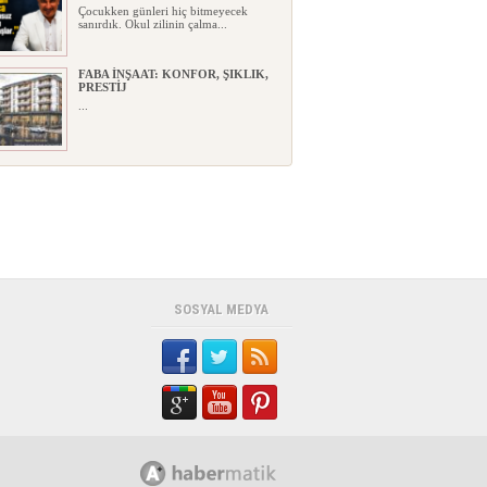
Çocukken günleri hiç bitmeyecek
sanırdık. Okul zilinin çalma...
FABA İNŞAAT: KONFOR, ŞIKLIK,
PRESTİJ
...
POSBIYIK “VEDA VE KATILIM”
GEREKÇELERİNİ AÇIKLADI
Kdz. Ereğli Belediye Başkanı Halil
Posbıyık'ın eşi ve CHP'd...
TED KOLEJİ LİSE
MÜDÜRLÜĞÜNE AYSEL
TÜRKEKUL ATANDI
. TED Kdz. Ereğli Koleji Vakfı Lise
SOSYAL MEDYA
Müdürlüğüne Aysel Tür...
ADAY ÖĞRENCİLERE TERCİH
DESTEĞİ BEUN
AKADEMİSYENLERİNDEN
BEUN, Tercih Döneminde
Zonguldak’ın Dört Bir Yanında Aday
Ö...
“YAŞAM ALANLARINIZA
ESTETİK, KONFOR VE DEĞER
KATIYORUZ”