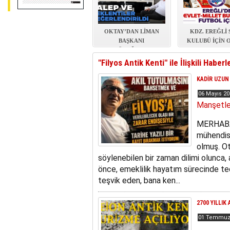
OKTAY’DAN LİMAN
KDZ. EREĞLİ
BAŞKANI
KULUBÜ İÇİN 
EYÜPOĞLU’NA
AKIL MASASI K
ZİYARET
"Filyos Antik Kenti" ile İlişkili Haberl
KADİR UZUN 
06 Mayıs 2
Manşetle
MERHABA..
mühendis 
olmuş. Ot
söylenebilen bir zaman dilimi olunca, 
önce, emeklilik hayatım sürecinde t
teşvik eden, bana ken...
2700 YILLIK
01 Temmuz