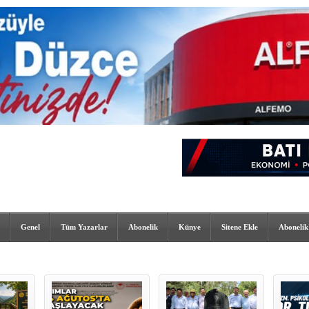
Genel
Tüm Yazarlar
Abonelik
Künye
Sitene Ekle
Abonelik