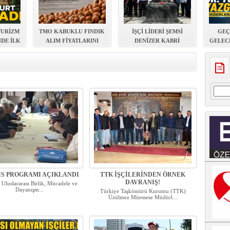
TURİZM
TMO KABUKLU FINDIK
İŞÇİ LİDERİ ŞEMSİ
GEÇ
NDE İLK
ALIM FİYATLARINI
DENİZER KABRİ
GELEC
LANDI
AÇIKLADI
BAŞINDA ANILDI
EVDE Y
Arama
IS PROGRAMI AÇIKLANDI
TTK İŞÇİLERİNDEN ÖRNEK
DAVRANIŞ!
 Uluslararası Birlik, Mücadele ve
Dayanışm...
Türkiye Taşkömürü Kurumu (TTK)
Üzülmez Müessese Müdürl...