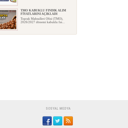
TMO KABUKLU FINDIK ALIM
FİYATLARINI AÇIKLADI
Toprak Mahsulleri Ofisi (TMO),
2026/2027 dönemi kabuklu fın...
YENİ PARTİ ZONGULDAK
KURUCU İL YÖNETİMİ GÖREVE
BAŞLADI
Yeni Parti Zonguldak Kurucu İl
Yönetim Kurulu, Genel Başkan...
İŞÇİ LİDERİ ŞEMSİ DENİZER
KABRİ BAŞINDA ANILDI
TÜRK-İŞ Genel Sekreteri ve Genel
Maden İşçileri Sendikası (GMİS)...
AĞUSTOS’A ÖZEL AVANTAJLAR
AYSA OTOMOTİV’DE
Citroën, farklı binek ve hafif ticari
modellerinde avantajl...
SOSYAL MEDYA
BEUN AKADEMİSYENİ KAYIŞ’IN
BULUŞU TESCİLLENDİ
BEUN Tıp Fakültesi
akademisyenlerinden Dr. Öğr. Üyesi
Hakan...