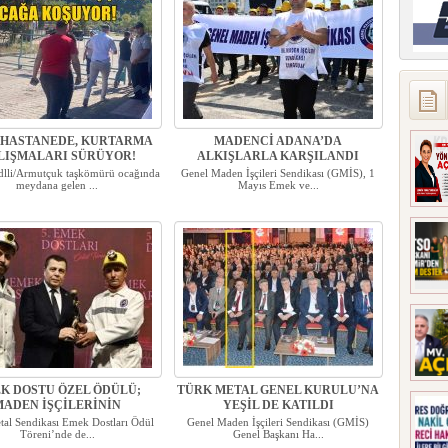
İ HASTANEDE, KURTARMA
MADENCİ ADANA’DA
LIŞMALARI SÜRÜYOR!
ALKIŞLARLA KARŞILANDI
lli/Armutçuk taşkömürü ocağında
Genel Maden İşçileri Sendikası (GMİS), 1
meydana gelen ...
Mayıs Emek ve...
K DOSTU ÖZEL ÖDÜLÜ;
TÜRK METAL GENEL KURULU’NA
MADEN İŞÇİLERİNİN
YEŞİL DE KATILDI
al Sendikası Emek Dostları Ödül
Genel Maden İşçileri Sendikası (GMİS)
Töreni’nde de...
Genel Başkanı Ha...