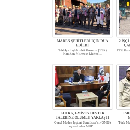
MADEN ŞEHİTLERİ İÇİN DUA
2 İŞÇ
EDİLDİ
ÇA
Türkiye Taşkömürü Kurumu (TTK)
TTK Kand
Karadon Müessese Müdürl...
KOTRA, GMİS’İN DESTEK
EME
TALEBİNE OLUMLU YAKLAŞTI
Genel Maden İşçileri Sendikası’nı (GMİS)
Türk Met
ziyaret eden MHP ...