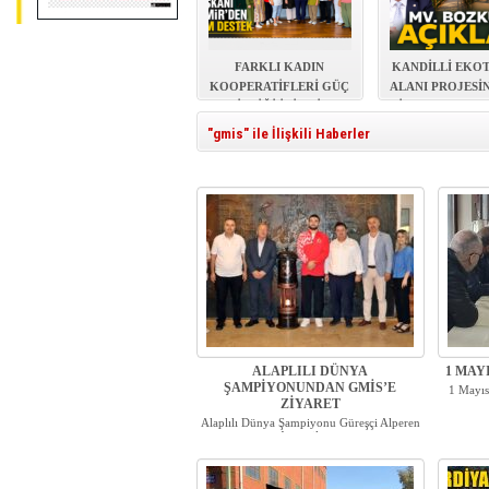
FARKLI KADIN
KANDİLLİ EKO
KOOPERATİFLERİ GÜÇ
ALANI PROJESİ
BİRLİĞİ İÇİN BİR
İHALE TAMAM
ARADA
"gmis" ile İlişkili Haberler
ALAPLILI DÜNYA
1 MAY
ŞAMPİYONUNDAN GMİS’E
1 Mayıs
ZİYARET
Alaplılı Dünya Şampiyonu Güreşçi Alperen
Atar, aile y...