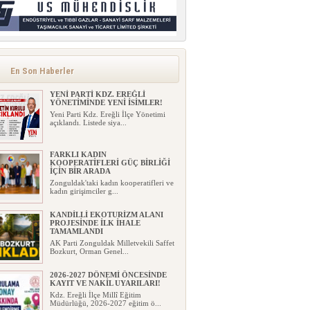
En Son Haberler
YENİ PARTİ KDZ. EREĞLİ
YÖNETİMİNDE YENİ İSİMLER!
Yeni Parti Kdz. Ereğli İlçe Yönetimi
açıklandı. Listede siya...
FARKLI KADIN
KOOPERATİFLERİ GÜÇ BİRLİĞİ
İÇİN BİR ARADA
Zonguldak'taki kadın kooperatifleri ve
kadın girişimciler g...
KANDİLLİ EKOTURİZM ALANI
PROJESİNDE İLK İHALE
TAMAMLANDI
AK Parti Zonguldak Milletvekili Saffet
Bozkurt, Orman Genel...
2026-2027 DÖNEMİ ÖNCESİNDE
KAYIT VE NAKİL UYARILARI!
Kdz. Ereğli İlçe Millî Eğitim
Müdürlüğü, 2026-2027 eğitim ö...