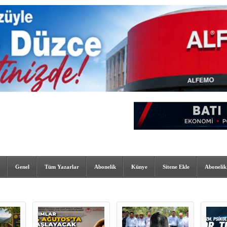
Genel
Tüm Yazarlar
Abonelik
Künye
Sitene Ekle
Abonelik