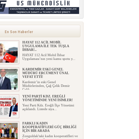
En Son Haberler
HAYAT 112 ACİL MOBİL
UYGULAMA İLE TEK TUŞLA
İHBAR!..
HAYAT 112 Acil Mobil İhbar
Uygulaması’nın yeni kamu spotu y...
KARDEMİR ESKİ GENEL
MÜDÜRÜ ERCÜMENT ÜNAL
VEFAT ETTİ!
Kardemir’in eski Genel
Müdürlerinden, Çağ Çelik Demir
Çelik...
YENİ PARTİ KDZ. EREĞLİ
YÖNETİMİNDE YENİ İSİMLER!
Yeni Parti Kdz. Ereğli İlçe Yönetimi
açıklandı. Listede siya...
FARKLI KADIN
KOOPERATİFLERİ GÜÇ BİRLİĞİ
İÇİN BİR ARADA
Zonguldak'taki kadın kooperatifleri ve