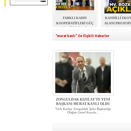
FARKLI KADIN
KANDİLLİ EKO
KOOPERATİFLERİ GÜÇ
ALANI PROJESİ
BİRLİĞİ İÇİN BİR
İHALE TAMAM
ARADA
"murat kanlı" ile İlişkili Haberler
ZONGULDAK KIZILAY’IN YENİ
BAŞKANI MURAT KANLI OLDU
Türk Kızılay Zonguldak Şube Başkanlığı
Olağan Genel Kurulu...