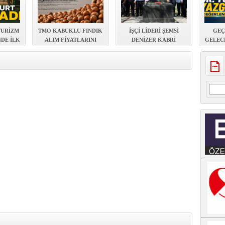
TURİZM
TMO KABUKLU FINDIK
İŞÇİ LİDERİ ŞEMSİ
GEÇ
NDE İLK
ALIM FİYATLARINI
DENİZER KABRİ
GELEC
LANDI
AÇIKLADI
BAŞINDA ANILDI
EVDE Y
Arama