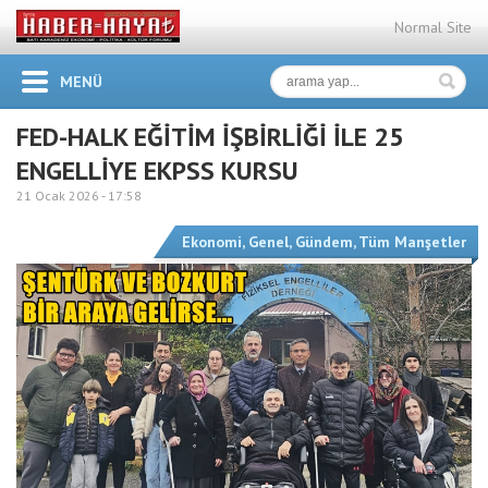
Normal Site
MENÜ
FED-HALK EĞİTİM İŞBİRLİĞİ İLE 25
ENGELLİYE EKPSS KURSU
21 Ocak 2026 -
17:58
Ekonomi
,
Genel
,
Gündem
,
Tüm Manşetler