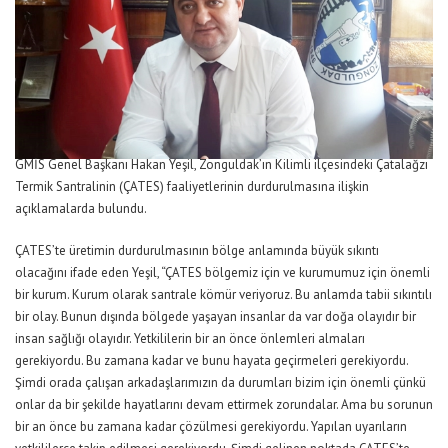
GMİS Genel Başkanı Hakan Yeşil, Zonguldak’ın Kilimli ilçesindeki Çatalağzı
Termik Santralinin (ÇATES) faaliyetlerinin durdurulmasına ilişkin
açıklamalarda bulundu.
ÇATES’te üretimin durdurulmasının bölge anlamında büyük sıkıntı
olacağını ifade eden Yeşil, “ÇATES bölgemiz için ve kurumumuz için önemli
bir kurum. Kurum olarak santrale kömür veriyoruz. Bu anlamda tabii sıkıntılı
bir olay. Bunun dışında bölgede yaşayan insanlar da var doğa olayıdır bir
insan sağlığı olayıdır. Yetkililerin bir an önce önlemleri almaları
gerekiyordu. Bu zamana kadar ve bunu hayata geçirmeleri gerekiyordu.
Şimdi orada çalışan arkadaşlarımızın da durumları bizim için önemli çünkü
onlar da bir şekilde hayatlarını devam ettirmek zorundalar. Ama bu sorunun
bir an önce bu zamana kadar çözülmesi gerekiyordu. Yapılan uyarıların