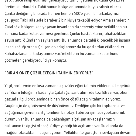
yetkililerce takip edilmesi gerekiyordu. Şimdi gelinen noktada ÇATES’te
üretimi durduruldu. Tabii bunun bölge anlamında büyük sıkıntı olacak.
Çünkü dediğim gibi orada hemen hemen 500’e yakın bir arkadaşımız
çalışıyor. Tabii ailelerle beraber 2 bin kişiye tekabül ediyor. Ama senelerdir
Çatalağzı bölgemizde yaşayan insanların da serzenişlerine yetkililerin bu
zamana kadar kulak vermesi gerekirdi. Çünkü hastalıkların, rahatsızlıkları
sayısı arttı, ölümlerin sayıları arttı. Bu anlamda da tabii ki öncelik bir insana
insan sağlığı orada. Çalışan arkadaşlarımız da bu gazlardan etkilendiler.
Rahatsızlanan arkadaşlarımız var. Yetkililerin bu zamana kadar bunu
çözmeleri gerekiyordu.”diye konuştu.
“BİR AN ÖNCE ÇÖZÜLECEĞİNİ TAHMİN EDİYORUZ”
Yeşil, problemin en kısa zamanda çözüleceğini tahmin etiklerini dile getirdi
ve “Bizim bildiğimiz kadarıyla Çatalağzı santralimizde toz filtresi var, öbür
gazlarla ilgili probleminde bir an önce çözüleceğini tahmin ediyoruz.
Bugün için de görüşmeyi de düşünüyoruz. Dediğim gibi bir toplumsal ve
sağlığımızı, çevremizi ilgilendiren bir olay. Tabii bu işim sosyoekonomik
durumu var. Bu anlamda da bakanlığımız ‘çalışan arkadaşlarımızın
haklarının takipçisi olacağız’ diye yaptığı bir açıklama var. Bu alanda da
mağdur olacaklarını düşünüyorum. Yetkililer ile görüştüm, sevkıyatın devam