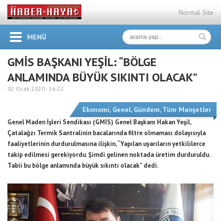
Normal Site
MENÜ
GMİS BAŞKANI YEŞİL: “BÖLGE
ANLAMINDA BÜYÜK SIKINTI OLACAK”
02 Ocak 2020 -
16:22
Ekonomi
,
Genel
,
Gündem
,
Tüm Manşetler
Genel Maden İşleri Sendikası (GMİS) Genel Başkanı Hakan Yeşil,
Çatalağzı Termik Santralinin bacalarında filtre olmaması dolayısıyla
faaliyetlerinin durdurulmasına ilişkin, “Yapılan uyarıların yetkililerce
takip edilmesi gerekiyordu. Şimdi gelinen noktada üretim durduruldu.
Tabii bu bölge anlamında büyük sıkıntı olacak” dedi.