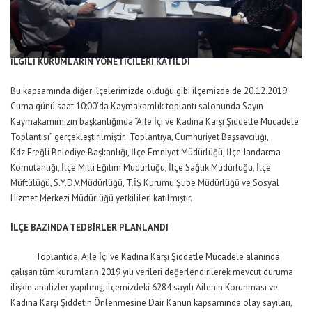
İLGİLİ KURUMLARIN YÖNETİCİLERİ KATILDI
Bu kapsamında diğer ilçelerimizde olduğu gibi ilçemizde de 20.12.2019
Cuma günü saat 10:00’da Kaymakamlık toplantı salonunda Sayın
Kaymakamımızın başkanlığında “Aile İçi ve Kadına Karşı Şiddetle Mücadele
Toplantısı” gerçekleştirilmiştir. Toplantıya, Cumhuriyet Başsavcılığı,
Kdz.Ereğli Belediye Başkanlığı, İlçe Emniyet Müdürlüğü, İlçe Jandarma
Komutanlığı, İlçe Milli Eğitim Müdürlüğü, İlçe Sağlık Müdürlüğü, İlçe
Müftülüğü, S.Y.D.V.Müdürlüğü, T.İŞ Kurumu Şube Müdürlüğü ve Sosyal
Hizmet Merkezi Müdürlüğü yetkilileri katılmıştır.
İLÇE BAZINDA TEDBİRLER PLANLANDI
Toplantıda, Aile İçi ve Kadına Karşı Şiddetle Mücadele alanında
çalışan tüm kurumların 2019 yılı verileri değerlendirilerek mevcut duruma
ilişkin analizler yapılmış, ilçemizdeki 6284 sayılı Ailenin Korunması ve
Kadına Karşı Şiddetin Önlenmesine Dair Kanun kapsamında olay sayıları,