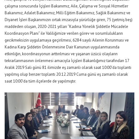
çalışma sonucunda İçişleri Bakanımız, Aile, Çalışma ve Sosyal Hizmetler
Bakanımız, Adalet Bakanımız, Milli Eğitim Bakanımız, Sağlık Bakanımız ve
Diyanet İşleri Başkanımızın ortak imzasıyla yürürlüğe giren, 75 (yetmiş beş)
maddeden oluşan, 2020-2021 yılları “Kadına Yönelik Şiddetle Mücadele
Koordinasyon Planı” ile Valiliğimize verilen görev ve sorumlulukların
gecikmeksizin uygulamaya geçirilmesi, 6284 sayılı Ailenin Korunması ve
Kadına Karşı Şiddetin Önlenmesine Dair Kanunun uygulanmasında
etkinliğin, koordinasyonun arttırılması ve yaşanan üzücü olayların
tekrarlanmasının önlenmesi amacıyla İçişleri Bakanlığımız tarafından 17
Aralık 2019 Salı günü 81 ilimizde eş zamanlı olarak saat 10:00’da toplantı
yapılmış olup benzer toplantı 20.12.2019 Cuma günü eş zamanlı olarak
saat 10:00’da tüm ilçelerde de yapılmıştır.