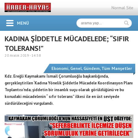
Normal Site
MENÜ
KADINA ŞİDDETLE MÜCADELEDE; “SIFIR
TOLERANS!”
20 Aralık 2019 -
14:58
Ekonomi
,
Genel
,
Gündem
,
Tüm Manşetler
Kdz. Ereğli Kaymakamı İsmail Çorumluoğlu başkanlığında,
gerçekleştirilen ‘Kadına Yönelik Şiddetle Mücadele Koordinasyon Planı
Toplantısı’nda; şiddetin bir insanlık suçu olarak görüldüğünü ve bu
konudaki mücadelenin “ sıfır tolerans” ilkesi ile en üst seviyede
sürdürüleceğini vurgulandı.