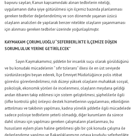
başvuru sayıları, Kanun kapsamındaki alınan tedbirlerin niteliği,
uygulamanın daha iyiye götürülmesi için ilçemiz bazında planlanması
gereken tedbirler değerlendirilmiş ve son dönemde yaşanan üzücü
olayların analizleri de yapılarak benzer nitelikte olayların yaşanmaması
için alınması gereken tedbirler üzerinde yoğunlaşılmıştır.
KAYMAKAM ÇORUMLUOĞLU “SEFERBERLİKTE İLÇEMİZE DÜŞEN
SORUMLULUK YERİNE GETİRİLECEK”
Sayın Kaymakamımız, şiddetin bir insanlık suçu olarak görüldüğünü
ve bu konudaki mücadelenin “ sıfır tolerans” ilkesi ile en üst seviyede
sürdürüleceğini beyan ederek, İlçe Emniyet Müdürlüğünce polis irtibat
görevlisi görevlendirilmesi, risk düzeyi yüksek olayların muhakkak sosyal,
psikolojik, ekonomik yönleri ile incelenmesi, olayların meydana geldiği
andan itibaren takip edilmesi için sistem geliştirilmesi, şüphelilerle ilgili
(öfke kontrolü gibi) önleyici destek hizmetlerinin uygulanması, etkinliğinin
arttırılması ve takibinin yapılması, kadına yönelik şiddetle ilgili mücadelede
sadece polisiye tedbirlerin yeterli olmadığı, diğer kurumların da sürece
dahil olması için yapılması gereken çalışmaların planlanması, bu
hususların eylem planı haline getirilmesi gibi bir çok konuda çalışma ile
değerlendirme yapılmış ve Bakanlıklarımızın ortaya koyduğu seferberlikte