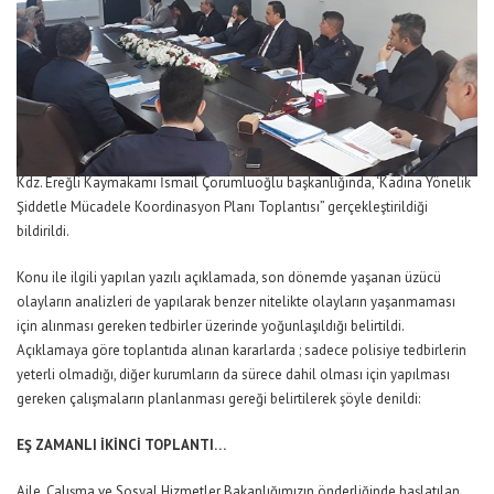
Kdz. Ereğli Kaymakamı İsmail Çorumluoğlu başkanlığında, ‘Kadına Yönelik
Şiddetle Mücadele Koordinasyon Planı Toplantısı” gerçekleştirildiği
bildirildi.
Konu ile ilgili yapılan yazılı açıklamada, son dönemde yaşanan üzücü
olayların analizleri de yapılarak benzer nitelikte olayların yaşanmaması
için alınması gereken tedbirler üzerinde yoğunlaşıldığı belirtildi.
Açıklamaya göre toplantıda alınan kararlarda ; sadece polisiye tedbirlerin
yeterli olmadığı, diğer kurumların da sürece dahil olması için yapılması
gereken çalışmaların planlanması gereği belirtilerek şöyle denildi:
EŞ ZAMANLI İKİNCİ TOPLANTI…
Aile, Çalışma ve Sosyal Hizmetler Bakanlığımızın önderliğinde başlatılan