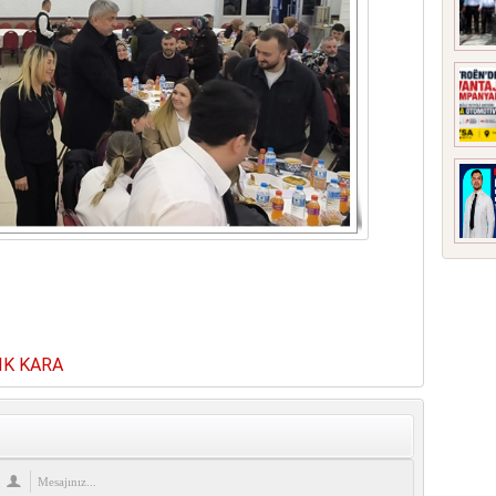
re
IK KARA