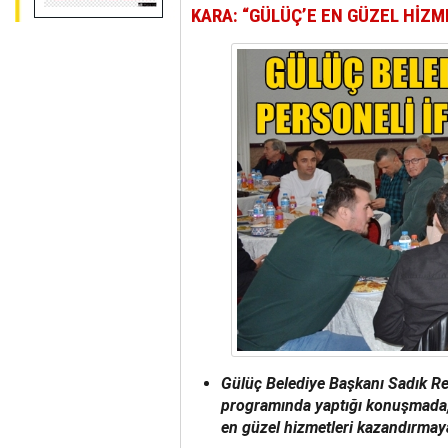
KARA: “GÜLÜÇ’E EN GÜZEL HİZ
Gülüç Belediye Başkanı Sadık Rece
programında yaptığı konuşmada, “
en güzel hizmetleri kazandırmay