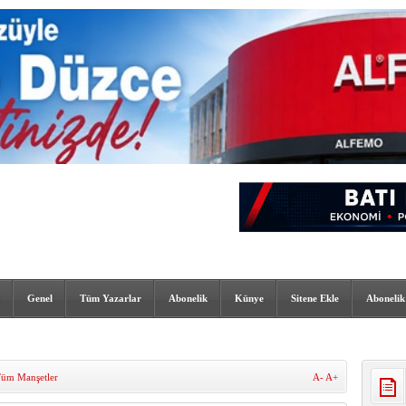
Genel
Tüm Yazarlar
Abonelik
Künye
Sitene Ekle
Abonelik
üm Manşetler
A-
A+