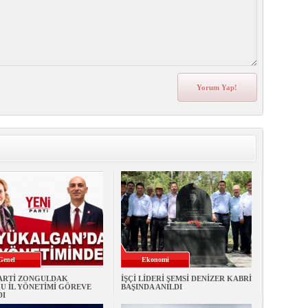
Genel
Ekonomi
PARTİ ZONGULDAK
İŞÇİ LİDERİ ŞEMSİ DENİZER KABRİ
U İL YÖNETİMİ GÖREVE
BAŞINDA ANILDI
DI