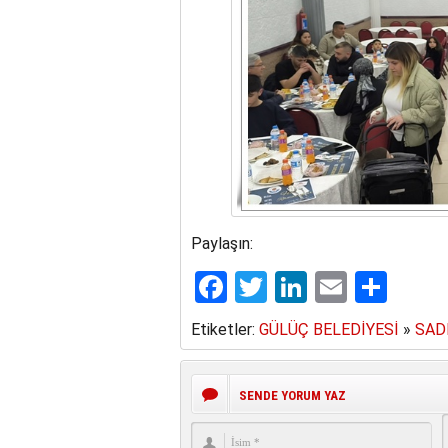
Paylaşın:
Facebook
Twitter
LinkedIn
Email
Sha
Etiketler:
GÜLÜÇ BELEDİYESİ
»
SAD
SENDE YORUM YAZ