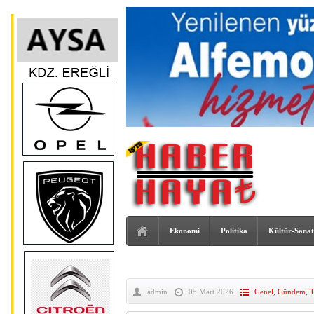
Ekonomi
Politika
Kültür-Sanat
admin
05 Mart 2026
Genel
,
Gündem
,
T