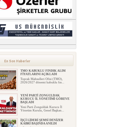
En Son Haberler
TMO KABUKLU FINDIK ALIM
FİYATLARINI AÇIKLADI
Toprak Mahsulleri Ofisi (TMO),
2026/2027 dönemi kabuklu fın...
YENİ PARTİ ZONGULDAK
KURUCU İL YÖNETİMİ GÖREVE
BAŞLADI
Yeni Parti Zonguldak Kurucu İl
Yönetim Kurulu, Genel Başkan...
İŞÇİ LİDERİ ŞEMSİ DENİZER
KABRİ BAŞINDA ANILDI