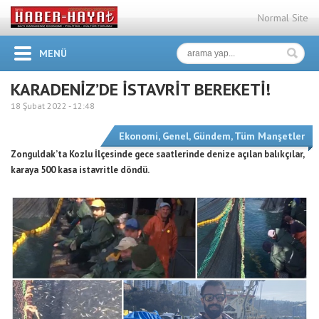
Normal Site
MENÜ
KARADENİZ’DE İSTAVRİT BEREKETİ!
18 Şubat 2022 -
12:48
Ekonomi
,
Genel
,
Gündem
,
Tüm Manşetler
Zonguldak’ta Kozlu İlçesinde gece saatlerinde denize açılan balıkçılar,
karaya 500 kasa istavritle döndü.