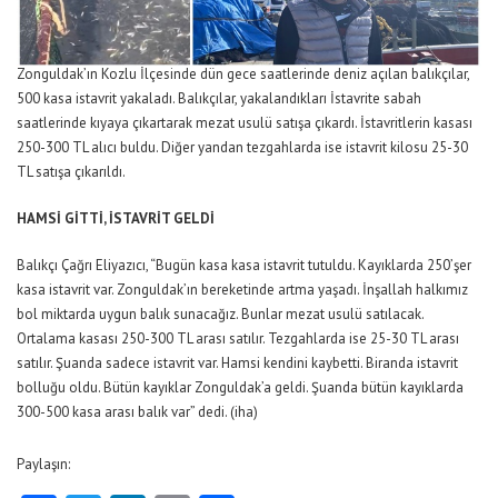
Zonguldak’ın Kozlu İlçesinde dün gece saatlerinde deniz açılan balıkçılar,
500 kasa istavrit yakaladı. Balıkçılar, yakalandıkları İstavrite sabah
saatlerinde kıyaya çıkartarak mezat usulü satışa çıkardı. İstavritlerin kasası
250-300 TL alıcı buldu. Diğer yandan tezgahlarda ise istavrit kilosu 25-30
TL satışa çıkarıldı.
HAMSİ GİTTİ, İSTAVRİT GELDİ
Balıkçı Çağrı Eliyazıcı, “Bugün kasa kasa istavrit tutuldu. Kayıklarda 250’şer
kasa istavrit var. Zonguldak’ın bereketinde artma yaşadı. İnşallah halkımız
bol miktarda uygun balık sunacağız. Bunlar mezat usulü satılacak.
Ortalama kasası 250-300 TL arası satılır. Tezgahlarda ise 25-30 TL arası
satılır. Şuanda sadece istavrit var. Hamsi kendini kaybetti. Biranda istavrit
bolluğu oldu. Bütün kayıklar Zonguldak’a geldi. Şuanda bütün kayıklarda
300-500 kasa arası balık var” dedi. (iha)
Paylaşın: