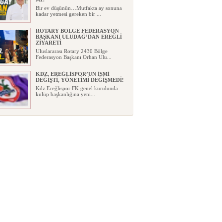
Bir ev düşünün…Mutfakta ay sonuna
kadar yetmesi gereken bir ...
ROTARY BÖLGE FEDERASYON
BAŞKANI ULUDAĞ’DAN EREĞLİ
ZİYARETİ
Uluslararası Rotary 2430 Bölge
Federasyon Başkanı Orhan Ulu...
KDZ. EREĞLİSPOR’UN İSMİ
DEĞİŞTİ, YÖNETİMİ DEĞİŞMEDİ!
Kdz.Ereğlispor FK genel kurulunda
kulüp başkanlığına yeni...
“YAŞAM ALANLARINIZA
ESTETİK, KONFOR VE DEĞER
KATIYORUZ”
...
YAZICIOĞLU EV SAHİPLİĞİNDE
GURBETÇİLERLE ANLAMLI
BULUŞMA
Karadeniz Ereğli'nde faaliyet gösteren
D Diamond İrfan Yazı...
AYSA OTOMOTİV’DE CAZİP
AĞUSTOS AYI FIRSATLARI…
Karadeniz Ereğli Opel bayisi AYSA