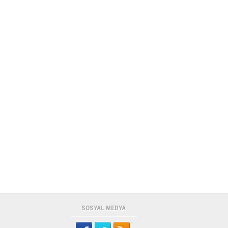
Otomotiv, Ağustos ayı kam...
GÜNEŞ ENERJİSİ SİSTEMLERİ
İÇİN HAYATİ UYARILAR!
TMMOB Elektrik Mühendisleri Odası
(EMO) Kocaeli Şubesi Kara...
STARFEST MODA VE ALIŞVERİŞ
GÜNLERİ EREYLİN AVM’DE
BAŞLIYOR
Zonguldak Ereğli’de yeni alışveriş
adresi: Starfest açılıyo...
SOSYAL MEDYA