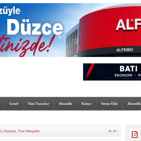
Genel
Tüm Yazarlar
Abonelik
Künye
Sitene Ekle
Abonelik
l
,
Gündem
,
Tüm Manşetler
A-
A+