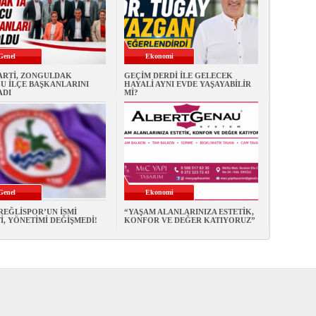
Genel
Ekonomi
PARTİ, ZONGULDAK
GEÇİM DERDİ İLE GELECEK
U İLÇE BAŞKANLARINI
HAYALİ AYNI EVDE YAŞAYABİLİR
ADI
Mİ?
Genel
Ekonomi
REĞLİSPOR’UN İSMİ
“YAŞAM ALANLARINIZA ESTETİK,
İ, YÖNETİMİ DEĞİŞMEDİ!
KONFOR VE DEĞER KATIYORUZ”