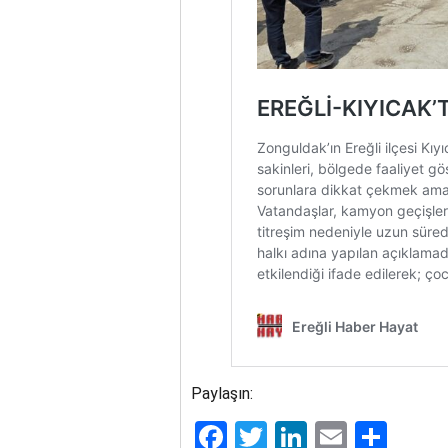
Paylaşın:
Facebook
Twitter
LinkedIn
Email
Sha