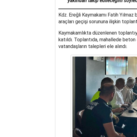
yakından takip edileceğini söyled
Kdz. Ereğli Kaymakamı Fatih Yılmaz 
araçları geçişi sorununa ilişkin toplant
Kaymakamlıkta düzenlenen toplantıya il
katıldı. Toplantıda, mahallede beton 
vatandaşların talepleri ele alındı.