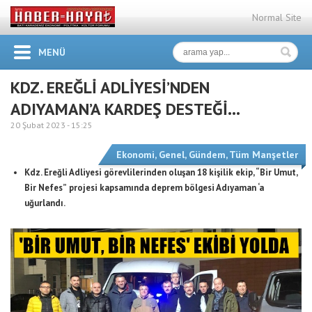
Normal Site
MENÜ
KDZ. EREĞLİ ADLİYESİ’NDEN
ADIYAMAN’A KARDEŞ DESTEĞİ…
20 Şubat 2023 -
15:25
Ekonomi
,
Genel
,
Gündem
,
Tüm Manşetler
Kdz. Ereğli Adliyesi görevlilerinden oluşan 18 kişilik ekip, “Bir Umut,
Bir Nefes”
projesi kapsamında deprem bölgesi Adıyaman ‘a
uğurlandı.