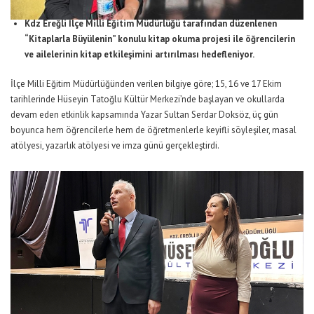
Kdz Ereğli İlçe Milli Eğitim Müdürlüğü tarafından düzenlenen
“Kitaplarla Büyülenin” konulu kitap okuma projesi ile öğrencilerin
ve ailelerinin kitap etkileşimini artırılması hedefleniyor.
İlçe Milli Eğitim Müdürlüğünden verilen bilgiye göre; 15, 16 ve 17 Ekim
tarihlerinde Hüseyin Tatoğlu Kültür Merkezi’nde başlayan ve okullarda
devam eden etkinlik kapsamında Yazar Sultan Serdar Doksöz, üç gün
boyunca hem öğrencilerle hem de öğretmenlerle keyifli söyleşiler, masal
atölyesi, yazarlık atölyesi ve imza günü gerçekleştirdi.