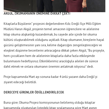
AKGÜL, OKUMAMANIN ÖNEMİNE DİKKAT ÇEKTİ
Kitaplarla Büyülenin” projesini değerlendiren Kdz. Ereğli İlçe Milli Eğitim
Müdürü Harun Akgül, projenin temel amacının öğrencilere ve ailelerine
kitap okuma alışkanlığı kazandırmak, bu sayede aile içinde bir okuma
kültürü oluşturabilmek olduğunu açıkladı. Kitap okumanın, bireylerin hayal
gücünü geliştirmesinin yanı sıra, kelime dağarcığını zenginleştireceğini ve
eleştirel düşünme becerilerini artıracağına dikkat çeken Akgül, “Bu projeyle,
hem çocukların hem de ailelerinin kitaplarla daha fazla etkileşimde
bulunmasını hedefliyoruz. Etkinliklerimiz aracılığıyla aileleri de sürece
dahil etmek ve onlara okumanın önemini anlatmak istiyoruz” dedi.
Proje kapsamında Mart ayı sonuna kadar 4 ünlü yazarın daha Ereğli’yi
ziyaret edeceği belirtildi.
DERECEYE GİRENLER ÖDÜLLENDİRİLECEK
Buna göre; Okuma Projesi komisyonunun belirlemiş olduğu kitaplar
kapsamında oluşturulan listedeki kitap sıralamasına göre Mart ayının