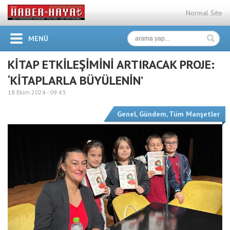
Normal Site
MENÜ
KİTAP ETKİLEŞİMİNİ ARTIRACAK PROJE:
‘KİTAPLARLA BÜYÜLENİN’
18 Ekim 2024 -
09:43
Genel
,
Gündem
,
Tüm Manşetler