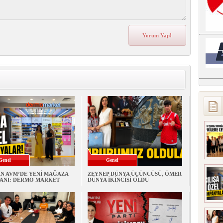
Genel
Genel
İN AVM’DE YENİ MAĞAZA
ZEYNEP DÜNYA ÜÇÜNCÜSÜ, ÖMER
ANI: DERMO MARKET
DÜNYA İKİNCİSİ OLDU