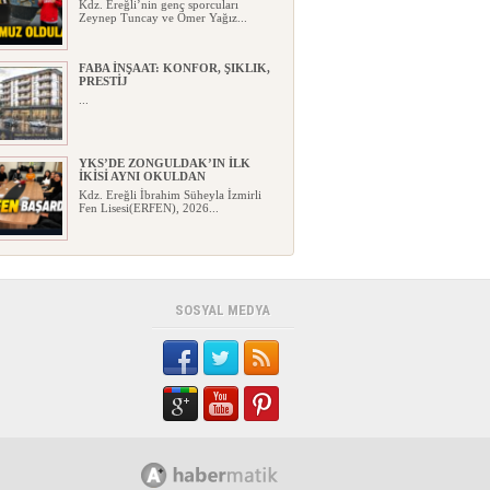
Kdz. Ereğli’nin genç sporcuları
Zeynep Tuncay ve Ömer Yağız...
FABA İNŞAAT: KONFOR, ŞIKLIK,
PRESTİJ
...
YKS’DE ZONGULDAK’IN İLK
İKİSİ AYNI OKULDAN
Kdz. Ereğli İbrahim Süheyla İzmirli
Fen Lisesi(ERFEN), 2026...
EREĞLİ YENİ PARTİ’DE İLK
ÇATLAK!
Kdz. Ereğli’de CHP’den toplu istifa
ederek Yeni Parti’ye ka...
SOSYAL MEDYA
HAYAT 112 ACİL MOBİL
UYGULAMA İLE TEK TUŞLA
İHBAR!..
HAYAT 112 Acil Mobil İhbar
Uygulaması’nın yeni kamu spotu y...
KARDEMİR ESKİ GENEL
MÜDÜRÜ ERCÜMENT ÜNAL
VEFAT ETTİ!