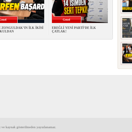
Genel
Genel
 ZONGULDAK’IN İLK İKİSİ
EREĞLİ YENİ PARTİ’DE İLK
OKULDAN
ÇATLAK!
iz ve kaynak gösterilmeden yayınlanamaz.