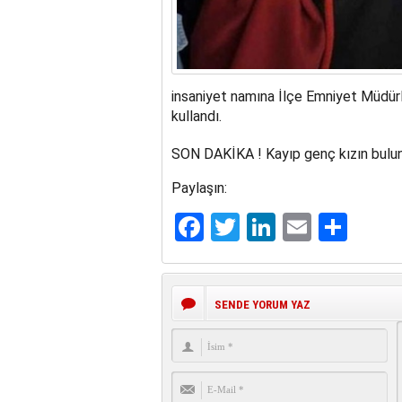
insaniyet namına İlçe Emniyet Müdürlüğ
kullandı.
SON DAKİKA ! Kayıp genç kızın bulund
Paylaşın:
Facebook
Twitter
LinkedIn
Email
Sha
SENDE YORUM YAZ