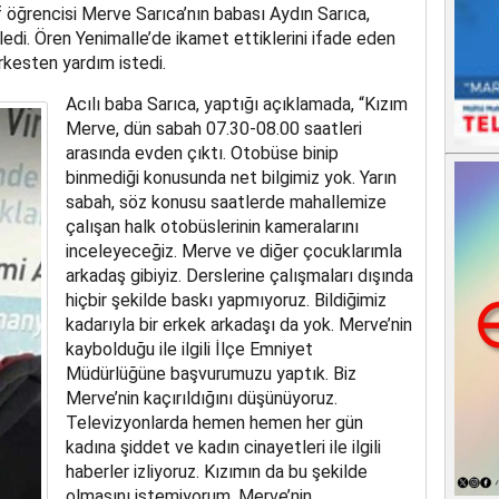
f öğrencisi Merve Sarıca’nın babası Aydın Sarıca,
ledi. Ören Yenimalle’de ikamet ettiklerini ifade eden
rkesten yardım istedi.
Acılı baba Sarıca, yaptığı açıklamada, “Kızım
Merve, dün sabah 07.30-08.00 saatleri
arasında evden çıktı. Otobüse binip
binmediği konusunda net bilgimiz yok. Yarın
sabah, söz konusu saatlerde mahallemize
çalışan halk otobüslerinin kameralarını
inceleyeceğiz. Merve ve diğer çocuklarımla
arkadaş gibiyiz. Derslerine çalışmaları dışında
hiçbir şekilde baskı yapmıyoruz. Bildiğimiz
kadarıyla bir erkek arkadaşı da yok. Merve’nin
kaybolduğu ile ilgili İlçe Emniyet
Müdürlüğüne başvurumuzu yaptık. Biz
Merve’nin kaçırıldığını düşünüyoruz.
Televizyonlarda hemen hemen her gün
kadına şiddet ve kadın cinayetleri ile ilgili
haberler izliyoruz. Kızımın da bu şekilde
olmasını istemiyorum. Merve’nin