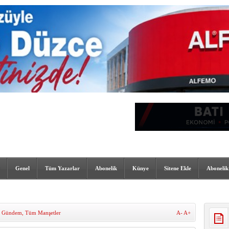
Genel
Tüm Yazarlar
Abonelik
Künye
Sitene Ekle
Abonelik
,
Gündem
,
Tüm Manşetler
A-
A+