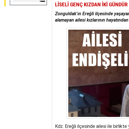
LİSELİ GENÇ KIZDAN İKİ GÜNDÜR
Zonguldak’ın Ereğli ilçesinde yaşaya
alamayan ailesi kızlarının hayatında
Kdz. Ereğli ilçesinde ailesi ile birli