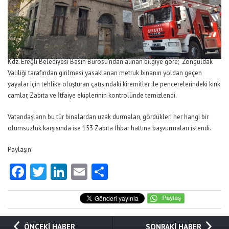
Kdz. Ereğli Belediyesi Basın Bürosu’ndan alınan bilgiye göre; Zonguldak
Valiliği tarafından girilmesi yasaklanan metruk binanın yoldan geçen
yayalar için tehlike oluşturan çatısındaki kiremitler ile pencerelerindeki kırık
camlar, Zabıta ve İtfaiye ekiplerinin kontrolünde temizlendi.
Vatandaşların bu tür binalardan uzak durmaları, gördükleri her hangi bir
olumsuzluk karşısında ise 153 Zabıta İhbar hattına başvurmaları istendi.
Paylaşın:
Facebook
Twitter
LinkedIn
Email
Share
ÖNCEKİ HABER
SONRAKİ HABER