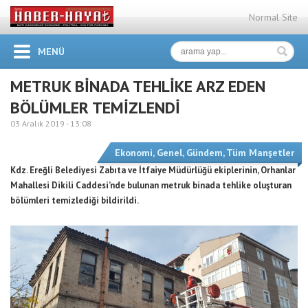
Normal Site
MENÜ
METRUK BİNADA TEHLİKE ARZ EDEN
BÖLÜMLER TEMİZLENDİ
03 Aralık 2019 -
13:08
Ekonomi
,
Genel
,
Gündem
,
Tüm Manşetler
Kdz. Ereğli Belediyesi Zabıta ve İtfaiye Müdürlüğü ekiplerinin, Orhanlar
Mahallesi Dikili Caddesi’nde bulunan metruk binada tehlike oluşturan
bölümleri temizlediği bildirildi.