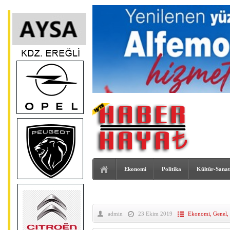
Ekonomi
Politika
Kültür-Sanat
admin
23 Ekim 2019
Ekonomi
,
Genel
,