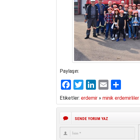
Paylaşın:
Facebook
Twitter
LinkedIn
Email
Sha
Etiketler:
erdemir
»
minik erdemirliler
SENDE YORUM YAZ