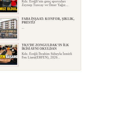
Kdz. Ereğli’nin genç sporcuları
Zeynep Tuncay ve Ömer Yağız...
FABA İNŞAAT: KONFOR, ŞIKLIK,
PRESTİJ
...
YKS’DE ZONGULDAK’IN İLK
İKİSİ AYNI OKULDAN
Kdz. Ereğli İbrahim Süheyla İzmirli
Fen Lisesi(ERFEN), 2026...
EREĞLİ YENİ PARTİ’DE İLK
ÇATLAK!
Kdz. Ereğli’de CHP’den toplu istifa
ederek Yeni Parti’ye ka...
HAYAT 112 ACİL MOBİL
UYGULAMA İLE TEK TUŞLA
İHBAR!..
HAYAT 112 Acil Mobil İhbar
Uygulaması’nın yeni kamu spotu y...
KARDEMİR ESKİ GENEL
MÜDÜRÜ ERCÜMENT ÜNAL
VEFAT ETTİ!