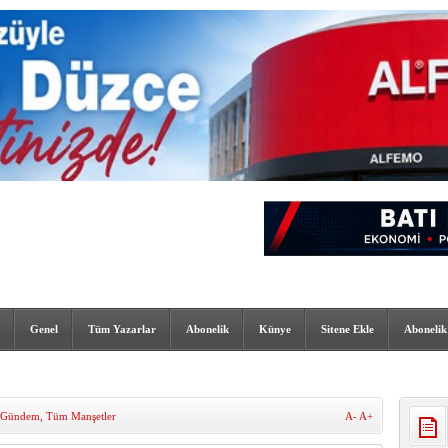
Genel
Tüm Yazarlar
Abonelik
Künye
Sitene Ekle
Abonelik
Gündem
,
Tüm Manşetler
A-
A+