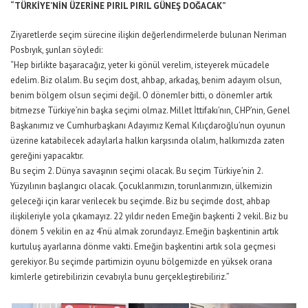
“TÜRKİYE’NİN ÜZERİNE PIRIL PIRIL GÜNEŞ DOĞACAK”
Ziyaretlerde seçim sürecine ilişkin değerlendirmelerde bulunan Neriman
Posbıyık, şunları söyledi:
“Hep birlikte başaracağız, yeter ki gönül verelim, isteyerek mücadele
edelim. Biz olalım. Bu seçim dost, ahbap, arkadaş, benim adayım olsun,
benim bölgem olsun seçimi değil. O dönemler bitti, o dönemler artık
bitmezse Türkiye’nin başka seçimi olmaz. Millet İttifakı’nın, CHP’nin, Genel
Başkanımız ve Cumhurbaşkanı Adayımız Kemal Kılıçdaroğlu’nun oyunun
üzerine katabilecek adaylarla halkın karşısında olalım, halkımızda zaten
gereğini yapacaktır.
Bu seçim 2. Dünya savaşının seçimi olacak. Bu seçim Türkiye’nin 2.
Yüzyılının başlangıcı olacak. Çocuklarımızın, torunlarımızın, ülkemizin
geleceği için karar verilecek bu seçimde. Biz bu seçimde dost, ahbap
ilişkileriyle yola çıkamayız. 22 yıldır neden Emeğin başkenti 2 vekil. Biz bu
dönem 5 vekilin en az 4’nü almak zorundayız. Emeğin başkentinin artık
kurtuluş ayarlarına dönme vakti. Emeğin başkentini artık sola geçmesi
gerekiyor. Bu seçimde partimizin oyunu bölgemizde en yüksek orana
kimlerle getirebilirizin cevabıyla bunu gerçekleştirebiliriz.”