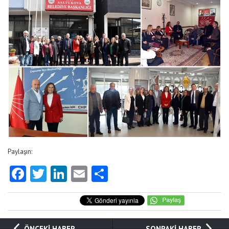
Paylaşın:
Facebook
Twitter
LinkedIn
Email
Share
ÖNCEKİ HABER
SONRAKİ HABER