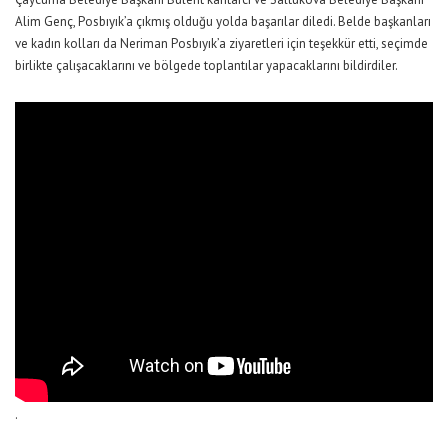
Alim Genç, Posbıyık’a çıkmış olduğu yolda başarılar diledi. Belde başkanları
ve kadın kolları da Neriman Posbıyık’a ziyaretleri için teşekkür etti, seçimde
birlikte çalışacaklarını ve bölgede toplantılar yapacaklarını bildirdiler.
.