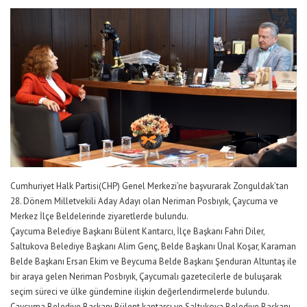
Cumhuriyet Halk Partisi(CHP) Genel Merkezi’ne başvurarak Zonguldak’tan
28. Dönem Milletvekili Aday Adayı olan Neriman Posbıyık, Çaycuma ve
Merkez İlçe Beldelerinde ziyaretlerde bulundu.
Çaycuma Belediye Başkanı Bülent Kantarcı, İlçe Başkanı Fahri Diler,
Saltukova Belediye Başkanı Alim Genç, Belde Başkanı Ünal Koşar, Karaman
Belde Başkanı Ersan Ekim ve Beycuma Belde Başkanı Şenduran Altuntaş ile
bir araya gelen Neriman Posbıyık, Çaycumalı gazetecilerle de buluşarak
seçim süreci ve ülke gündemine ilişkin değerlendirmelerde bulundu.
Çaycuma Belediye Başkanı Bülent kantarcı ve Saltukova Belediye Başkanı