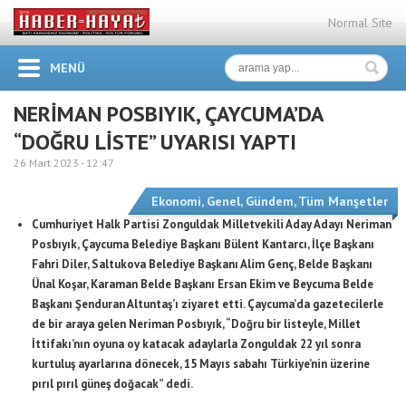
Normal Site
MENÜ
NERİMAN POSBIYIK, ÇAYCUMA’DA
“DOĞRU LİSTE” UYARISI YAPTI
26 Mart 2023 -
12:47
Ekonomi
,
Genel
,
Gündem
,
Tüm Manşetler
Cumhuriyet Halk Partisi Zonguldak Milletvekili Aday Adayı Neriman
Posbıyık, Çaycuma Belediye Başkanı Bülent Kantarcı, İlçe Başkanı
Fahri Diler, Saltukova Belediye Başkanı Alim Genç, Belde Başkanı
Ünal Koşar, Karaman Belde Başkanı Ersan Ekim ve Beycuma Belde
Başkanı Şenduran Altuntaş’ı ziyaret etti. Çaycuma’da gazetecilerle
de bir araya gelen Neriman Posbıyık, “Doğru bir listeyle, Millet
İttifakı’nın oyuna oy katacak adaylarla Zonguldak 22 yıl sonra
kurtuluş ayarlarına dönecek, 15 Mayıs sabahı Türkiye’nin üzerine
pırıl pırıl güneş doğacak” dedi.