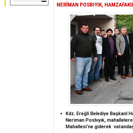
NERİMAN POSBIYIK, HAMZAFAKI
Kdz. Ereğli Belediye BaşkanI Ha
Neriman Posbıyık, mahallelere
Mahallesi’ne giderek vatandaşl