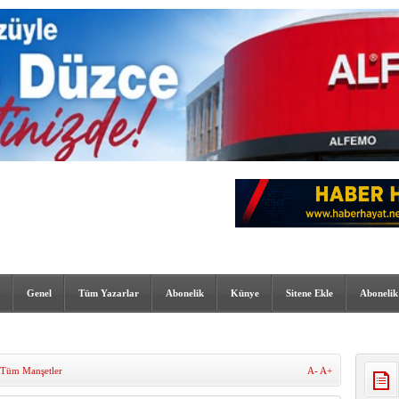
Genel
Tüm Yazarlar
Abonelik
Künye
Sitene Ekle
Abonelik
Tüm Manşetler
A-
A+