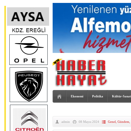
Ekonomi
Politika
Kültür-Sanat
admin
08 Mayıs 2024
Genel
,
Gündem
,