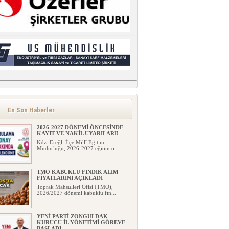
En Son Haberler
2026-2027 DÖNEMİ ÖNCESİNDE
KAYIT VE NAKİL UYARILARI!
Kdz. Ereğli İlçe Millî Eğitim
Müdürlüğü, 2026-2027 eğitim ö...
TMO KABUKLU FINDIK ALIM
FİYATLARINI AÇIKLADI
Toprak Mahsulleri Ofisi (TMO),
2026/2027 dönemi kabuklu fın...
YENİ PARTİ ZONGULDAK
KURUCU İL YÖNETİMİ GÖREVE
BAŞLADI