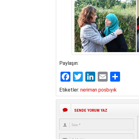
Paylaşın:
Facebook
Twitter
LinkedIn
Email
Sha
Etiketler:
neriman posbıyık
SENDE YORUM YAZ