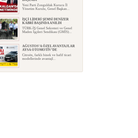
Yeni Parti Zonguldak Kurucu İl
Yönetim Kurulu, Genel Başkan...
İŞÇİ LİDERİ ŞEMSİ DENİZER
KABRİ BAŞINDA ANILDI
TÜRK-İŞ Genel Sekreteri ve Genel
Maden İşçileri Sendikası (GMİS)...
AĞUSTOS’A ÖZEL AVANTAJLAR
AYSA OTOMOTİV’DE
Citroën, farklı binek ve hafif ticari
modellerinde avantajl...
BEUN AKADEMİSYENİ KAYIŞ’IN
BULUŞU TESCİLLENDİ
BEUN Tıp Fakültesi
akademisyenlerinden Dr. Öğr. Üyesi
Hakan...
YENİ PARTİ, ZONGULDAK
KURUCU İLÇE BAŞKANLARINI
AÇIKLADI
Yeni Parti, Zonguldak'taki
teşkilatlanma çalışmalarında öne...
GEÇİM DERDİ İLE GELECEK
HAYALİ AYNI EVDE YAŞAYABİLİR
Mİ?