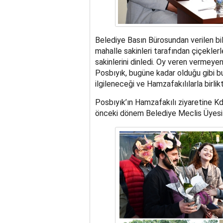
Belediye Basın Bürosundan verilen bil
mahalle sakinleri tarafından çiçeklerl
sakinlerini dinledi. Oy veren vermey
Posbıyık, bugüne kadar olduğu gibi b
ilgileneceği ve Hamzafakılılarla birl
Posbıyık’ın Hamzafakılı ziyaretine K
önceki dönem Belediye Meclis Üyesi Si