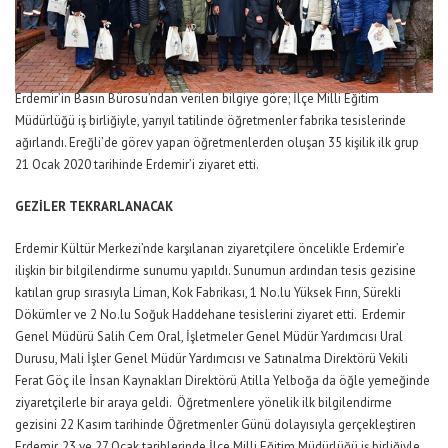
Erdemir’in Basın Bürosu’ndan verilen bilgiye göre; İlçe Milli Eğitim
Müdürlüğü iş birliğiyle, yarıyıl tatilinde öğretmenler fabrika tesislerinde
ağırlandı. Ereğli’de görev yapan öğretmenlerden oluşan 35 kişilik ilk grup
21 Ocak 2020 tarihinde Erdemir’i ziyaret etti.
GEZİLER TEKRARLANACAK
Erdemir Kültür Merkezi’nde karşılanan ziyaretçilere öncelikle Erdemir’e
ilişkin bir bilgilendirme sunumu yapıldı. Sunumun ardından tesis gezisine
katılan grup sırasıyla Liman, Kok Fabrikası, 1 No.lu Yüksek Fırın, Sürekli
Dökümler ve 2 No.lu Soğuk Haddehane tesislerini ziyaret etti. Erdemir
Genel Müdürü Salih Cem Oral, İşletmeler Genel Müdür Yardımcısı Ural
Durusu, Mali İşler Genel Müdür Yardımcısı ve Satınalma Direktörü Vekili
Ferat Göç ile İnsan Kaynakları Direktörü Atilla Yelboğa da öğle yemeğinde
ziyaretçilerle bir araya geldi. Öğretmenlere yönelik ilk bilgilendirme
gezisini 22 Kasım tarihinde Öğretmenler Günü dolayısıyla gerçekleştiren
Erdemir, 23 ve 27 Ocak tarihlerinde İlçe Milli Eğitim Müdürlüğü iş birliğiyle