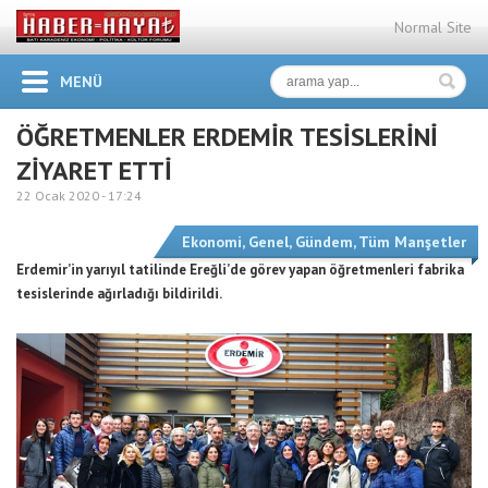
Normal Site
MENÜ
ÖĞRETMENLER ERDEMİR TESİSLERİNİ
ZİYARET ETTİ
22 Ocak 2020 -
17:24
Ekonomi
,
Genel
,
Gündem
,
Tüm Manşetler
Erdemir’in yarıyıl tatilinde Ereğli’de görev yapan öğretmenleri fabrika
tesislerinde ağırladığı bildirildi.