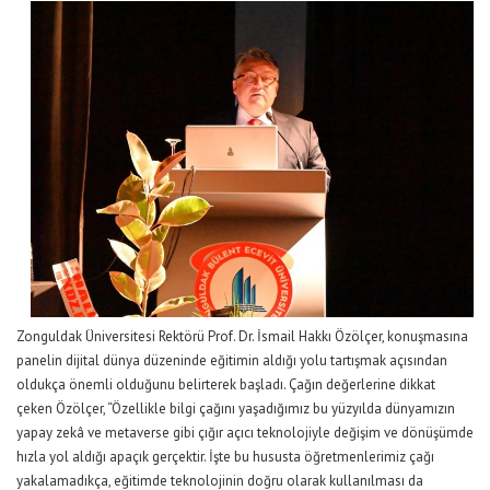
Zonguldak Üniversitesi Rektörü Prof. Dr. İsmail Hakkı Özölçer, konuşmasına
panelin dijital dünya düzeninde eğitimin aldığı yolu tartışmak açısından
oldukça önemli olduğunu belirterek başladı. Çağın değerlerine dikkat
çeken Özölçer, “Özellikle bilgi çağını yaşadığımız bu yüzyılda dünyamızın
yapay zekâ ve metaverse gibi çığır açıcı teknolojiyle değişim ve dönüşümde
hızla yol aldığı apaçık gerçektir. İşte bu hususta öğretmenlerimiz çağı
yakalamadıkça, eğitimde teknolojinin doğru olarak kullanılması da