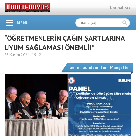
Normal Site
MENÜ
“ÖĞRETMENLERİN ÇAĞIN ŞARTLARINA
UYUM SAĞLAMASI ÖNEMLİ!”
25 Kasım 2024 -
19:12
Genel
,
Gündem
,
Tüm Manşetler