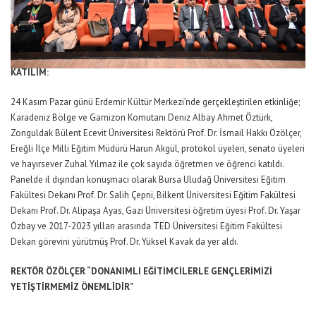
KATILIM:
24 Kasım Pazar günü Erdemir Kültür Merkezi’nde gerçekleştirilen etkinliğe;
Karadeniz Bölge ve Garnizon Komutanı Deniz Albay Ahmet Öztürk,
Zonguldak Bülent Ecevit Üniversitesi Rektörü Prof. Dr. İsmail Hakkı Özölçer,
Ereğli İlçe Milli Eğitim Müdürü Harun Akgül, protokol üyeleri, senato üyeleri
ve hayırsever Zuhal Yılmaz ile çok sayıda öğretmen ve öğrenci katıldı.
Panelde il dışından konuşmacı olarak Bursa Uludağ Üniversitesi Eğitim
Fakültesi Dekanı Prof. Dr. Salih Çepni, Bilkent Üniversitesi Eğitim Fakültesi
Dekanı Prof. Dr. Alipaşa Ayas, Gazi Üniversitesi öğretim üyesi Prof. Dr. Yaşar
Özbay ve 2017-2023 yılları arasında TED Üniversitesi Eğitim Fakültesi
Dekan görevini yürütmüş Prof. Dr. Yüksel Kavak da yer aldı.
REKTÖR ÖZÖLÇER “DONANIMLI EĞİTİMCİLERLE GENÇLERİMİZİ
YETİŞTİRMEMİZ ÖNEMLİDİR”