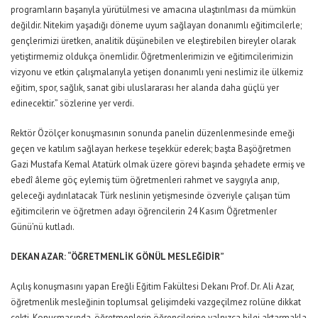
programların başarıyla yürütülmesi ve amacına ulaştırılması da mümkün
değildir. Nitekim yaşadığı döneme uyum sağlayan donanımlı eğitimcilerle;
gençlerimizi üretken, analitik düşünebilen ve eleştirebilen bireyler olarak
yetiştirmemiz oldukça önemlidir. Öğretmenlerimizin ve eğitimcilerimizin
vizyonu ve etkin çalışmalarıyla yetişen donanımlı yeni neslimiz ile ülkemiz
eğitim, spor, sağlık, sanat gibi uluslararası her alanda daha güçlü yer
edinecektir.” sözlerine yer verdi.
Rektör Özölçer konuşmasının sonunda panelin düzenlenmesinde emeği
geçen ve katılım sağlayan herkese teşekkür ederek; başta Başöğretmen
Gazi Mustafa Kemal Atatürk olmak üzere görevi başında şehadete ermiş ve
ebedî âleme göç eylemiş tüm öğretmenleri rahmet ve saygıyla anıp,
geleceği aydınlatacak Türk neslinin yetişmesinde özveriyle çalışan tüm
eğitimcilerin ve öğretmen adayı öğrencilerin 24 Kasım Öğretmenler
Günü’nü kutladı.
DEKAN AZAR: “ÖĞRETMENLİK GÖNÜL MESLEĞİDİR”
Açılış konuşmasını yapan Ereğli Eğitim Fakültesi Dekanı Prof. Dr. Ali Azar,
öğretmenlik mesleğinin toplumsal gelişimdeki vazgeçilmez rolüne dikkat
çekti. Konuşmasında, öğretmenlerin öğrencilerine yalnızca bilgi aktarmakla