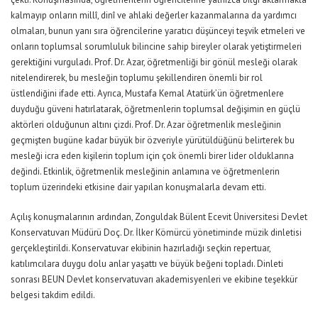
kalmayıp onların millî, dinî ve ahlaki değerler kazanmalarına da yardımcı
olmaları, bunun yanı sıra öğrencilerine yaratıcı düşünceyi teşvik etmeleri ve
onların toplumsal sorumluluk bilincine sahip bireyler olarak yetiştirmeleri
gerektiğini vurguladı. Prof. Dr. Azar, öğretmenliği bir gönül mesleği olarak
nitelendirerek, bu mesleğin toplumu şekillendiren önemli bir rol
üstlendiğini ifade etti. Ayrıca, Mustafa Kemal Atatürk’ün öğretmenlere
duyduğu güveni hatırlatarak, öğretmenlerin toplumsal değişimin en güçlü
aktörleri olduğunun altını çizdi. Prof. Dr. Azar öğretmenlik mesleğinin
geçmişten bugüne kadar büyük bir özveriyle yürütüldüğünü belirterek bu
mesleği icra eden kişilerin toplum için çok önemli birer lider olduklarına
değindi. Etkinlik, öğretmenlik mesleğinin anlamına ve öğretmenlerin
toplum üzerindeki etkisine dair yapılan konuşmalarla devam etti.
Açılış konuşmalarının ardından, Zonguldak Bülent Ecevit Üniversitesi Devlet
Konservatuvarı Müdürü Doç. Dr. İlker Kömürcü yönetiminde müzik dinletisi
gerçekleştirildi. Konservatuvar ekibinin hazırladığı seçkin repertuar,
katılımcılara duygu dolu anlar yaşattı ve büyük beğeni topladı. Dinleti
sonrası BEUN Devlet konservatuvarı akademisyenleri ve ekibine teşekkür
belgesi takdim edildi.