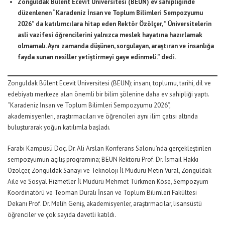
Zonguldak Bülent Ecevit Üniversitesi (BEUN) ev sahipliğinde
düzenlenen “Karadeniz İnsan ve Toplum Bilimleri Sempozyumu
2026” da katılımcılara hitap eden Rektör Özölçer, ” Üniversitelerin
asli vazifesi öğrencilerini yalnızca meslek hayatına hazırlamak
olmamalı. Aynı zamanda düşünen, sorgulayan, araştıran ve insanlığa
fayda sunan nesiller yetiştirmeyi gaye edinmeli.” dedi.
Zonguldak Bülent Ecevit Üniversitesi (BEUN); insanı, toplumu, tarihi, dil ve
edebiyatı merkeze alan önemli bir bilim şölenine daha ev sahipliği yaptı.
“Karadeniz İnsan ve Toplum Bilimleri Sempozyumu 2026”,
akademisyenleri, araştırmacıları ve öğrencileri aynı ilim çatısı altında
buluşturarak yoğun katılımla başladı.
Farabi Kampüsü Doç. Dr. Ali Arslan Konferans Salonu’nda gerçekleştirilen
sempozyumun açılış programına; BEUN Rektörü Prof. Dr. İsmail Hakkı
Özölçer, Zonguldak Sanayi ve Teknoloji İl Müdürü Metin Vural, Zonguldak
Aile ve Sosyal Hizmetler İl Müdürü Mehmet Türkmen Köse, Sempozyum
Koordinatörü ve Teoman Duralı İnsan ve Toplum Bilimleri Fakültesi
Dekanı Prof. Dr. Melih Geniş, akademisyenler, araştırmacılar, lisansüstü
öğrenciler ve çok sayıda davetli katıldı.