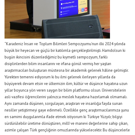
“Karadeniz İnsan ve Toplum Bilimleri Sempozyumu’nun ilki 2024 yılında
büyük bir heyecan ve güçlü bir katılımla gerçekleştirilmişti. Hamdolsun ki
bugün ikincisini düzenlediğimiz bu kıymetli sempozyum, farklı
disiplinlerden bilim insanlarını ve irfana gönül vermiş her yaştan
araştırmacıları buluşturan müstesna bir akademik gelenek hâline gelmiştir.
Yürekten temenni ediyorum ki bu ilmi gelenek ilerleyen yıllarda da
büyüyerek devam etsin ve ülkemizin ilim, kültür ve düşünce hayatına uzun
yıllar boyunca yön veren saygın bir bilim platformu olsun. Üniversitelerin
asli vazifesi öğrencilerini yalnızca meslek hayatına hazırlamak olmamalı.
Aynı zamanda düşünen, sorgulayan, araştıran ve insanlığa fayda sunan
nesiller yetiştirmeyi gaye edinmeli. Özellikle genç araştırmacılarımıza şunu
en samimi duygularımla ifade etmek istiyorum ki Türkiye Yüzyılı; bilgiyi
sürdürülebilir üretime dönüştüren, millî ve manevi değerlerine sahip çıkan,
azimle çalışan Türk gençliğinin omuzlarında yükselecektir. Bu düşüncelerle