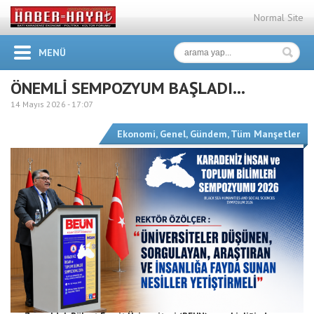
Normal Site
MENÜ
ÖNEMLİ SEMPOZYUM BAŞLADI…
14 Mayıs 2026 -
17:07
Ekonomi
,
Genel
,
Gündem
,
Tüm Manşetler