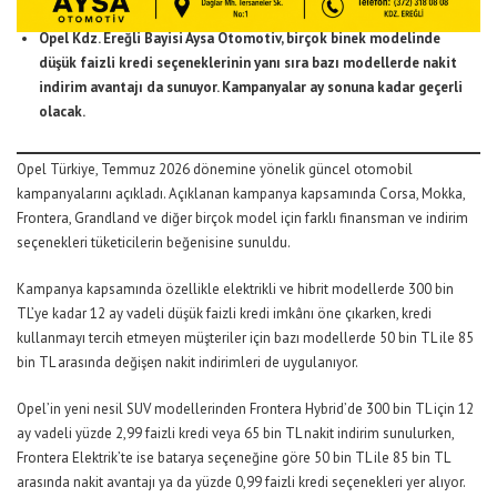
Opel Kdz. Ereğli Bayisi Aysa Otomotiv, birçok binek modelinde
düşük faizli kredi seçeneklerinin yanı sıra bazı modellerde nakit
indirim avantajı da sunuyor. Kampanyalar ay sonuna kadar geçerli
olacak.
Opel Türkiye, Temmuz 2026 dönemine yönelik güncel otomobil
kampanyalarını açıkladı. Açıklanan kampanya kapsamında Corsa, Mokka,
Frontera, Grandland ve diğer birçok model için farklı finansman ve indirim
seçenekleri tüketicilerin beğenisine sunuldu.
Kampanya kapsamında özellikle elektrikli ve hibrit modellerde 300 bin
TL’ye kadar 12 ay vadeli düşük faizli kredi imkânı öne çıkarken, kredi
kullanmayı tercih etmeyen müşteriler için bazı modellerde 50 bin TL ile 85
bin TL arasında değişen nakit indirimleri de uygulanıyor.
Opel’in yeni nesil SUV modellerinden Frontera Hybrid’de 300 bin TL için 12
ay vadeli yüzde 2,99 faizli kredi veya 65 bin TL nakit indirim sunulurken,
Frontera Elektrik’te ise batarya seçeneğine göre 50 bin TL ile 85 bin TL
arasında nakit avantajı ya da yüzde 0,99 faizli kredi seçenekleri yer alıyor.