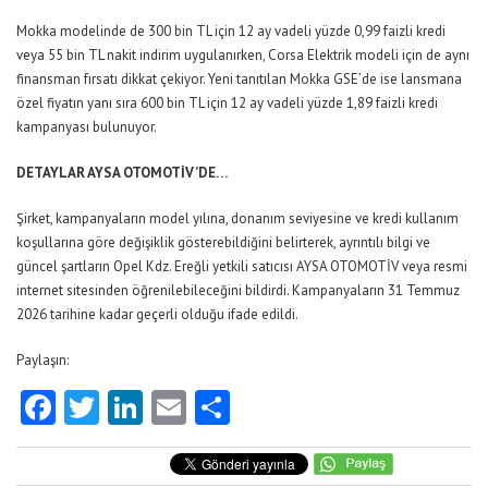
Mokka modelinde de 300 bin TL için 12 ay vadeli yüzde 0,99 faizli kredi
veya 55 bin TL nakit indirim uygulanırken, Corsa Elektrik modeli için de aynı
finansman fırsatı dikkat çekiyor. Yeni tanıtılan Mokka GSE’de ise lansmana
özel fiyatın yanı sıra 600 bin TL için 12 ay vadeli yüzde 1,89 faizli kredi
kampanyası bulunuyor.
DETAYLAR AYSA OTOMOTİV’DE…
Şirket, kampanyaların model yılına, donanım seviyesine ve kredi kullanım
koşullarına göre değişiklik gösterebildiğini belirterek, ayrıntılı bilgi ve
güncel şartların Opel Kdz. Ereğli yetkili satıcısı AYSA OTOMOTİV veya resmi
internet sitesinden öğrenilebileceğini bildirdi. Kampanyaların 31 Temmuz
2026 tarihine kadar geçerli olduğu ifade edildi.
Paylaşın:
Facebook
Twitter
LinkedIn
Email
Share