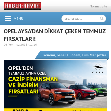
Normal Site
MENÜ
OPEL AYSA’DAN DİKKAT ÇEKEN TEMMUZ
FIRSATLARI!
03 Temmuz 2026 -
11:16
Ekonomi
,
Genel
,
Gündem
,
Tüm Manşetler