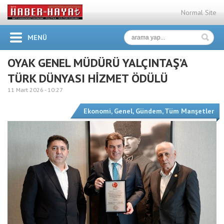
Normal Site
MENÜ
OYAK GENEL MÜDÜRÜ YALÇINTAŞ’A
TÜRK DÜNYASI HİZMET ÖDÜLÜ
11 Mart 2026 -
10:27
Ekonomi
,
Genel
,
Gündem
,
Tüm Manşetler