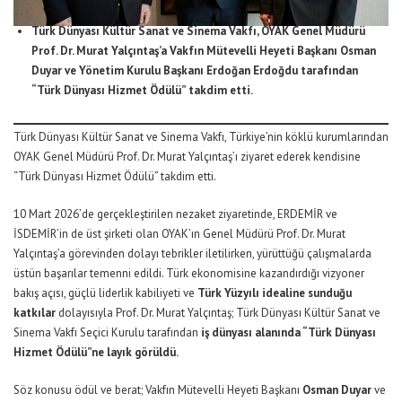
Türk Dünyası Kültür Sanat ve Sinema Vakfı, OYAK Genel Müdürü
Prof. Dr. Murat Yalçıntaş’a Vakfın Mütevelli Heyeti Başkanı
Osman
Duyar
ve Yönetim Kurulu Başkanı
Erdoğan Erdoğdu
tarafından
“Türk Dünyası Hizmet Ödülü” takdim etti.
Türk Dünyası Kültür Sanat ve Sinema Vakfı, Türkiye’nin köklü kurumlarından
OYAK Genel Müdürü Prof. Dr. Murat Yalçıntaş’ı ziyaret ederek kendisine
“Türk Dünyası Hizmet Ödülü” takdim etti.
10 Mart 2026’de gerçekleştirilen nezaket ziyaretinde, ERDEMİR ve
İSDEMİR’in de üst şirketi olan OYAK’ın Genel Müdürü Prof. Dr. Murat
Yalçıntaş’a görevinden dolayı tebrikler iletilirken, yürüttüğü çalışmalarda
üstün başarılar temenni edildi. Türk ekonomisine kazandırdığı vizyoner
bakış açısı, güçlü liderlik kabiliyeti ve
Türk Yüzyılı idealine sunduğu
katkılar
dolayısıyla Prof. Dr. Murat Yalçıntaş; Türk Dünyası Kültür Sanat ve
Sinema Vakfı Seçici Kurulu tarafından
iş dünyası alanında “Türk Dünyası
Hizmet Ödülü”ne layık görüldü.
Söz konusu ödül ve berat; Vakfın Mütevelli Heyeti Başkanı
Osman Duyar
ve