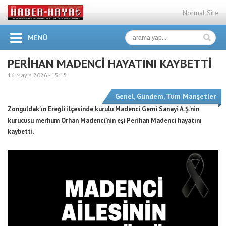
Normal Site
MENÜ
PERİHAN MADENCİ HAYATINI KAYBETTİ
16 Mayıs 2026 -
15:15
Genel
,
Gündem
,
Tüm Manşetler
Zonguldak’ın Ereğli ilçesinde kurulu Madenci Gemi Sanayi A.Ş.’nin
kurucusu merhum Orhan Madenci’nin eşi Perihan Madenci hayatını
kaybetti.