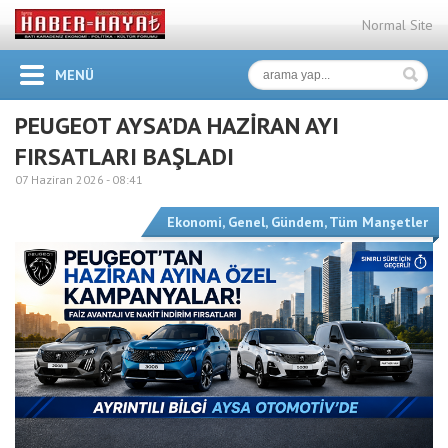
Normal Site
MENÜ
PEUGEOT AYSA’DA HAZİRAN AYI
FIRSATLARI BAŞLADI
07 Haziran 2026 -
08:41
Ekonomi
,
Genel
,
Gündem
,
Tüm Manşetler