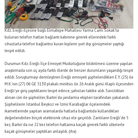
Kdz. Ereğli ilçesine bağlı Elmatepe Mahallesi Yarma Cami Sokak’ta
bulunan telefon hatları bağlantı kabinine girerek ellerindeki farklı
cihazlarla telefon bağlantısı kuran kişilerin yurt dışı görüşmeler yaptığı
tespit edildi.
Durumun Kdz. Ereğli İlçe Emniyet Müdürlüğüne bildirilmesi üzerine yapılan
araştırmada son üç ayda farklı illerde de benzer durumların yaşandığı tespit
edildi. Soruşturmayı derinleştiren Ereğli emniyeti şüphelendikleri E.Y. (25) ile
M.K.’nin (27) 06 GE 5130 plakalı minibüs ile 26 Aralık günü Alaplı ilçesinden
Ereğli’ye giriş yaptıklarını tespit edince, şahısları takibe aldı. Savcılıktan
alınan izin ile şüpheliler, Bartın’da jandarma ekipleri tarafından yakalandı.
Şüphelilerin İstanbul Beykoz ve İzmir Karabağlar ilçelerindeki
ikametlerinde yapılan aramalarda hatlarla bağlantıda kullandıkları
değerlendirilen birçok elektronik cihaz ele geçirildi. Zanlıların Ereğli’de 5
kez, Bartın’da ise 22 kez telefon hatlarına kaçak girerek farklı ülkelerle
kaçak görüşmeler yaptıkları anlaşıldı. (iha)