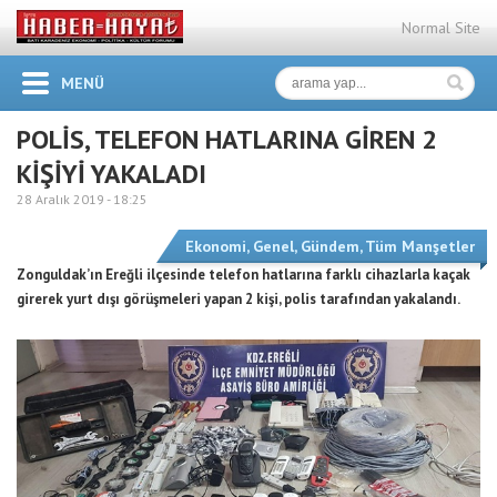
Normal Site
MENÜ
POLİS, TELEFON HATLARINA GİREN 2
KİŞİYİ YAKALADI
28 Aralık 2019 -
18:25
Ekonomi
,
Genel
,
Gündem
,
Tüm Manşetler
Zonguldak’ın Ereğli ilçesinde telefon hatlarına farklı cihazlarla kaçak
girerek yurt dışı görüşmeleri yapan 2 kişi, polis tarafından yakalandı.