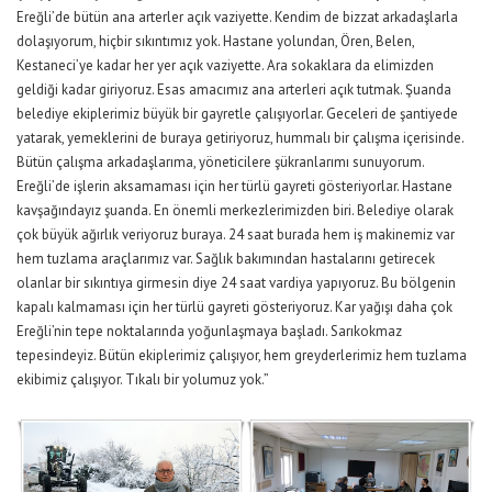
Ereğli’de bütün ana arterler açık vaziyette. Kendim de bizzat arkadaşlarla
dolaşıyorum, hiçbir sıkıntımız yok. Hastane yolundan, Ören, Belen,
Kestaneci’ye kadar her yer açık vaziyette. Ara sokaklara da elimizden
geldiği kadar giriyoruz. Esas amacımız ana arterleri açık tutmak. Şuanda
belediye ekiplerimiz büyük bir gayretle çalışıyorlar. Geceleri de şantiyede
yatarak, yemeklerini de buraya getiriyoruz, hummalı bir çalışma içerisinde.
Bütün çalışma arkadaşlarıma, yöneticilere şükranlarımı sunuyorum.
Ereğli’de işlerin aksamaması için her türlü gayreti gösteriyorlar. Hastane
kavşağındayız şuanda. En önemli merkezlerimizden biri. Belediye olarak
çok büyük ağırlık veriyoruz buraya. 24 saat burada hem iş makinemiz var
hem tuzlama araçlarımız var. Sağlık bakımından hastalarını getirecek
olanlar bir sıkıntıya girmesin diye 24 saat vardiya yapıyoruz. Bu bölgenin
kapalı kalmaması için her türlü gayreti gösteriyoruz. Kar yağışı daha çok
Ereğli’nin tepe noktalarında yoğunlaşmaya başladı. Sarıkokmaz
tepesindeyiz. Bütün ekiplerimiz çalışıyor, hem greyderlerimiz hem tuzlama
ekibimiz çalışıyor. Tıkalı bir yolumuz yok.”