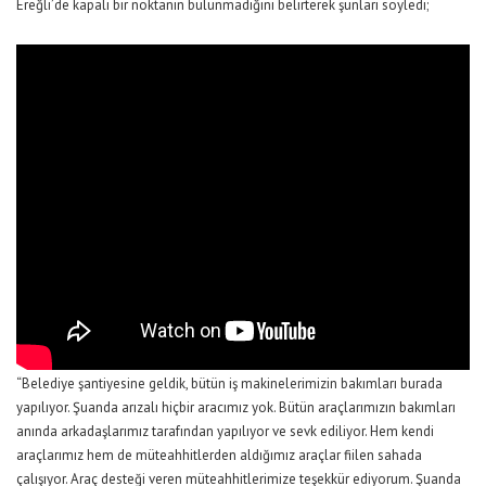
Ereğli’de kapalı bir noktanın bulunmadığını belirterek şunları söyledi;
“Belediye şantiyesine geldik, bütün iş makinelerimizin bakımları burada
yapılıyor. Şuanda arızalı hiçbir aracımız yok. Bütün araçlarımızın bakımları
anında arkadaşlarımız tarafından yapılıyor ve sevk ediliyor. Hem kendi
araçlarımız hem de müteahhitlerden aldığımız araçlar fiilen sahada
çalışıyor. Araç desteği veren müteahhitlerimize teşekkür ediyorum. Şuanda