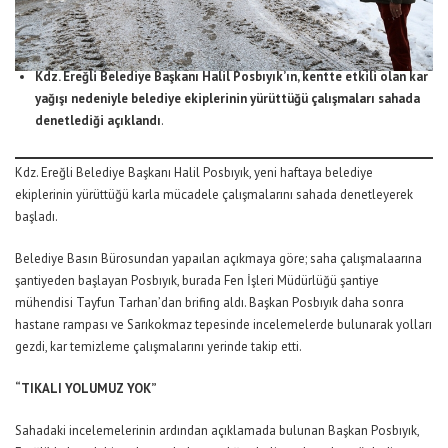
Kdz. Ereğli Belediye Başkanı Halil Posbıyık’ın, kentte etkili olan kar
yağışı nedeniyle belediye ekiplerinin yürüttüğü çalışmaları sahada
denetlediği açıklandı
.
Kdz. Ereğli Belediye Başkanı Halil Posbıyık, yeni haftaya belediye
ekiplerinin yürüttüğü karla mücadele çalışmalarını sahada denetleyerek
başladı.
Belediye Basın Bürosundan yapaılan açıkmaya göre; saha çalışmalaarına
şantiyeden başlayan Posbıyık, burada Fen İşleri Müdürlüğü şantiye
mühendisi Tayfun Tarhan’dan brifing aldı. Başkan Posbıyık daha sonra
hastane rampası ve Sarıkokmaz tepesinde incelemelerde bulunarak yolları
gezdi, kar temizleme çalışmalarını yerinde takip etti.
“TIKALI YOLUMUZ YOK”
Sahadaki incelemelerinin ardından açıklamada bulunan Başkan Posbıyık,