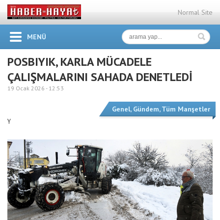
Normal Site
MENÜ
POSBIYIK, KARLA MÜCADELE
ÇALIŞMALARINI SAHADA DENETLEDİ
19 Ocak 2026 -
12:53
Genel
,
Gündem
,
Tüm Manşetler
Y