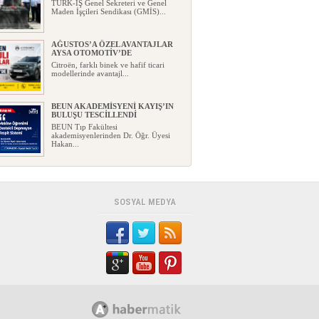
TÜRK-İŞ Genel Sekreteri ve Genel
Maden İşçileri Sendikası (GMİS)...
AĞUSTOS’A ÖZEL AVANTAJLAR
AYSA OTOMOTİV’DE
Citroën, farklı binek ve hafif ticari
modellerinde avantajl...
BEUN AKADEMİSYENİ KAYIŞ’IN
BULUŞU TESCİLLENDİ
BEUN Tıp Fakültesi
akademisyenlerinden Dr. Öğr. Üyesi
Hakan...
YENİ PARTİ, ZONGULDAK
KURUCU İLÇE BAŞKANLARINI
AÇIKLADI
Yeni Parti, Zonguldak'taki
SOSYAL MEDYA
teşkilatlanma çalışmalarında öne...
GEÇİM DERDİ İLE GELECEK
HAYALİ AYNI EVDE YAŞAYABİLİR
Mİ?
Bir ev düşünün…Mutfakta ay sonuna
kadar yetmesi gereken bir ...
FABA İNŞAAT: KONFOR, ŞIKLIK,
PRESTİJ
...