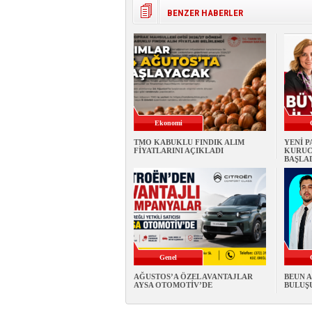
BENZER HABERLER
Ekonomi
TMO KABUKLU FINDIK ALIM
YENİ 
FİYATLARINI AÇIKLADI
KURUC
BAŞLA
Genel
AĞUSTOS’A ÖZEL AVANTAJLAR
BEUN A
AYSA OTOMOTİV’DE
BULUŞU