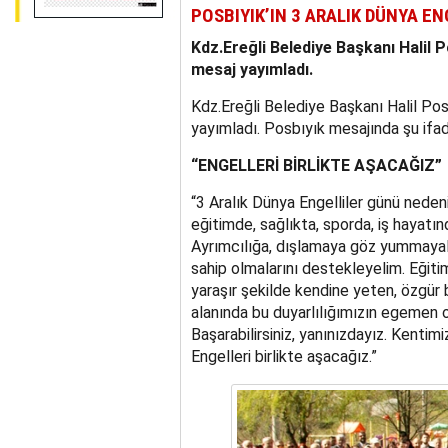
POSBIYIK’IN 3 ARALIK DÜNYA E
Kdz.Ereğli Belediye Başkanı Halil P
mesaj yayımladı.
Kdz.Ereğli Belediye Başkanı Halil Pos
yayımladı. Posbıyık mesajında şu ifad
“ENGELLERİ BİRLİKTE AŞACAĞIZ”
“3 Aralık Dünya Engelliler günü nedeni
eğitimde, sağlıkta, sporda, iş hayatın
Ayrımcılığa, dışlamaya göz yummayalım
sahip olmalarını destekleyelim. Eğitimi
yaraşır şekilde kendine yeten, özgür b
alanında bu duyarlılığımızın egemen ol
Başarabilirsiniz, yanınızdayız. Kentimi
Engelleri birlikte aşacağız.”