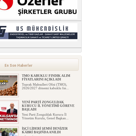
En Son Haberler
TMO KABUKLU FINDIK ALIM
FİYATLARINI AÇIKLADI
Toprak Mahsulleri Ofisi (TMO),
2026/2027 dönemi kabuklu fın...
YENİ PARTİ ZONGULDAK
KURUCU İL YÖNETİMİ GÖREVE
BAŞLADI
Yeni Parti Zonguldak Kurucu İl
Yönetim Kurulu, Genel Başkan...
İŞÇİ LİDERİ ŞEMSİ DENİZER
KABRİ BAŞINDA ANILDI