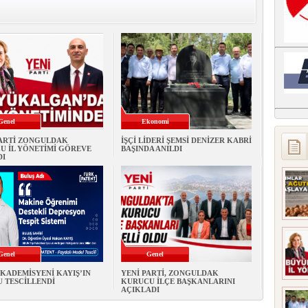
Genel
Ekonomi
PARTİ ZONGULDAK
İŞÇİ LİDERİ ŞEMSİ DENİZER KABRİ
U İL YÖNETİMİ GÖREVE
BAŞINDA ANILDI
DI
Genel
Genel
KADEMİSYENİ KAYIŞ’IN
YENİ PARTİ, ZONGULDAK
 TESCİLLENDİ
KURUCU İLÇE BAŞKANLARINI
AÇIKLADI