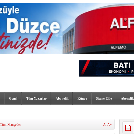
Genel
Tüm Yazarlar
Abonelik
Künye
Sitene Ekle
Abonelik
Tüm Manşetler
A-
A+