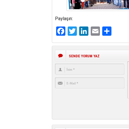
Paylaşın:
Facebook
Twitter
LinkedIn
Email
Sha
SENDE YORUM YAZ