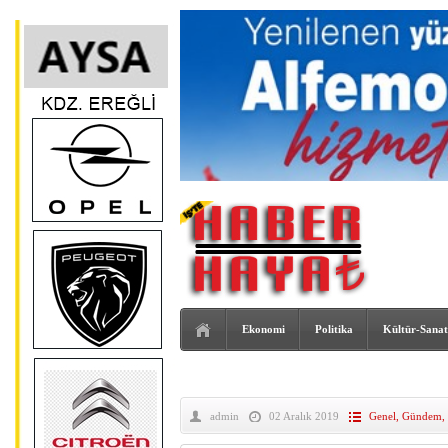
Ekonomi
Politika
Kültür-Sanat
admin
02 Aralık 2019
Genel
,
Gündem
,