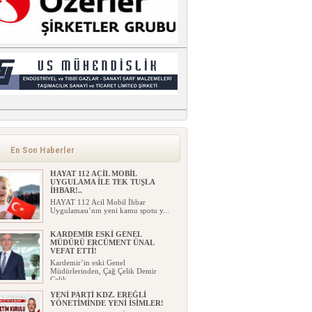
En Son Haberler
HAYAT 112 ACİL MOBİL
UYGULAMA İLE TEK TUŞLA
İHBAR!..
HAYAT 112 Acil Mobil İhbar
Uygulaması’nın yeni kamu spotu y...
KARDEMİR ESKİ GENEL
MÜDÜRÜ ERCÜMENT ÜNAL
VEFAT ETTİ!
Kardemir’in eski Genel
Müdürlerinden, Çağ Çelik Demir
Çelik...
YENİ PARTİ KDZ. EREĞLİ
YÖNETİMİNDE YENİ İSİMLER!