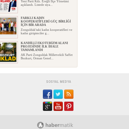
Yeni Parti Kdz. Ereğli İlçe Yönetimi
açıklandı. Listede siya...
FARKLI KADIN
KOOPERATİFLERİ GÜÇ BİRLİĞİ
İÇİN BİR ARADA
Zonguldak'taki kadın kooperatifleri ve
kadın girişimciler g...
KANDİLLİ EKOTURİZM ALANI
PROJESİNDE İLK İHALE
TAMAMLANDI
AK Parti Zonguldak Milletvekili Saffet
Bozkurt, Orman Genel...
2026-2027 DÖNEMİ ÖNCESİNDE
KAYIT VE NAKİL UYARILARI!
Kdz. Ereğli İlçe Millî Eğitim
Müdürlüğü, 2026-2027 eğitim ö...
SOSYAL MEDYA
TMO KABUKLU FINDIK ALIM
FİYATLARINI AÇIKLADI
Toprak Mahsulleri Ofisi (TMO),
2026/2027 dönemi kabuklu fın...
YENİ PARTİ ZONGULDAK
KURUCU İL YÖNETİMİ GÖREVE
BAŞLADI