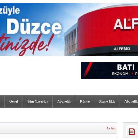
Genel
Tüm Yazarlar
Abonelik
Künye
Sitene Ekle
Abonelik
A-
A+