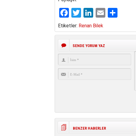
Facebook
Twitter
LinkedIn
Email
Sha
Etiketler:
Renan Bilek
SENDE YORUM YAZ
BENZER HABERLER