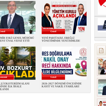
Genel
Genel
MİR ESKİ GENEL MÜDÜRÜ
YENİ PARTİ KDZ. EREĞLİ
NT ÜNAL VEFAT ETTİ!
YÖNETİMİNDE YENİ İSİMLER!
konomi
Genel
LLİ EKOTURİZM ALANI
2026-2027 DÖNEMİ ÖNCESİNDE
İNDE İLK İHALE
KAYIT VE NAKİL UYARILARI!
LANDI