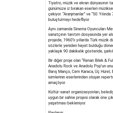
Tiyatro, müzik ve ekran dünyasının t
günümüze iz bırakan eserleri müziksev
çekiyor. “Aranjmanlar” ve “50. Yılında 7
buluşturmayı hedefliyor.
Aynı zamanda Sinema Oyuncuları Mesl
sanatçının tanıtım dosyasında yer alan
projede, 1960’lı yıllarda Türk müzik
sözlerle yeniden hayat bulduğu dönem
yaklaşık 90 dakikalık gösteride, şarkıl
Bir diğer proje olan “Renan Bilek & Fu
Anadolu Rock ve Anadolu Pop’un unutu
Barış Manço, Cem Karaca, Üç Hürel, E
isimlerinin eserlerinden oluşan repert
amaçlıyor.
Kültür-sanat organizasyonları, belediye
uygun bir sahne projesi olarak öne çıkan
yaşatması bekleniyor.
Paylaşın: