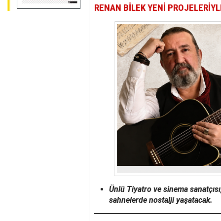
RENAN BİLEK YENİ PROJELERİY
Ünlü T
iyatro ve sinema sanatçısı,
sahnelerde nostalji yaşatacak.