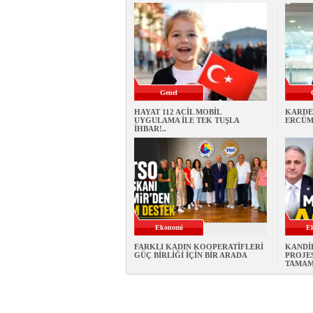
Genel
HAYAT 112 ACİL MOBİL
KARDE
UYGULAMA İLE TEK TUŞLA
ERCÜME
İHBAR!..
Ekonomi
E
FARKLI KADIN KOOPERATİFLERİ
KANDİ
GÜÇ BİRLİĞİ İÇİN BİR ARADA
PROJES
TAMAM