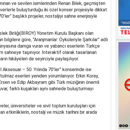
anınan ve sevilen isimlerinden Renan Bilek, geçmişten
erlerle buluşturduğu iki özel konser projesiyle dikkat
0’ler” başlıklı projeler, nostaljiyi sahne enerjisiyle
ek Birliği(BİROY) Yönetim Kurulu Başkanı olan
 bilgilere göre, “Aranjmanlar: Öyküleriyle Şarkılar” adlı
 dünyasına damga vuran ve yabancı eserlerin Türkçe
 sahneye taşınıyor. İnteraktif olarak tasarlanan
arın hikâyeleri de seyirciyle paylaşılıyor.
ll Aksesuar – 50. Yılında 70’ler” konserinde ise
lmaz eserleri yeniden yorumlanıyor. Erkin Koray,
rsen ve Edip Akbayram gibi Türk müziğinin önemli
uvar, farklı kuşakları aynı sahnede buluşturmayı
ler, üniversiteler ve sivil toplum kuruluşları için
 etkinliklerin, nostalji ve müzik tarihini bir arada