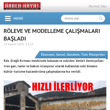
Normal Site
MENÜ
RÖLEVE VE MODELLEME ÇALIŞMALARI
BAŞLADI
23 Kasım 2019 -
13:13
Ekonomi
,
Genel
,
Gündem
,
Tüm Manşetler
Kdz. Ereğli Kırmacı mevkiinde bulunan ve eskiden ‘devlet demiryolları
tren garı, tamir ve bakım istasyonu’ olarak kullanılan eski binanın
kültür-turizme kazandırılma çalışmalarına hız verildi.