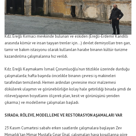
Kdz. Ereğli Kırmacı mevkiinde bulunan ve eskiden (Ereğli-Erdemir Kandilli
arasında kömür ve insan taşıyan trenler için…) devlet demiryolları tren garı,
tamir ve bakım istasyonu olarak kullanılan harabe binanın kültür-turizme
kazandırılma çalışmalarına hız verildi.
Kdz. Ereğli Kaymakamı İsmail Çorumluoğlu’nun titizlikle üzerinde durduğu
çalışmalarda; hafta başında öncelikle binanın çevresi iş makineleri
tarafından temizlendi. Hemen ardından çevresine mıcır malzemesi
dökülerek ulaşımın ve görünebilirliğin kolay hale getirildiği binada şimdi de
röleve(yapının boyutlarını ölçerek plan, kesit ve görünüşünü yeniden
çıkarma.) ve modelleme çalışmaları başladı.
SIRADA; RÖLEVE, MODELLEME VE RESTORASYON AŞAMALARI VAR
23 Kasım Cumartesi sabahı erken saatlerde çalışmalara başlayan Zev
Mimarlık’tan Mimar Mustafa Çınar Ünal, çalışmaları hava koşullarına göre