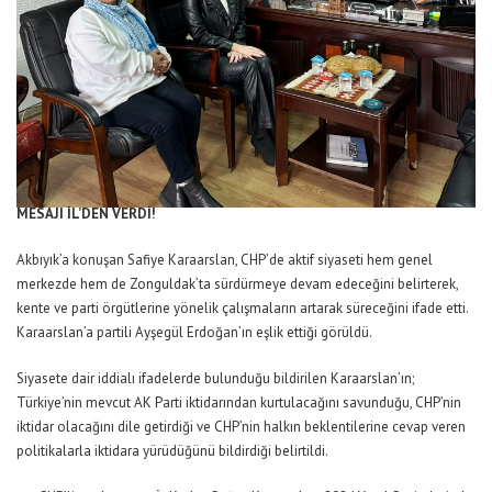
MESAJI İL’DEN VERDİ!
Akbıyık’a konuşan Safiye Karaarslan, CHP’de aktif siyaseti hem genel
merkezde hem de Zonguldak’ta sürdürmeye devam edeceğini belirterek,
kente ve parti örgütlerine yönelik çalışmaların artarak süreceğini ifade etti.
Karaarslan’a partili Ayşegül Erdoğan’ın eşlik ettiği görüldü.
Siyasete dair iddialı ifadelerde bulunduğu bildirilen Karaarslan’ın;
Türkiye’nin mevcut AK Parti iktidarından kurtulacağını savunduğu, CHP’nin
iktidar olacağını dile getirdiği ve CHP’nin halkın beklentilerine cevap veren
politikalarla iktidara yürüdüğünü bildirdiği belirtildi.