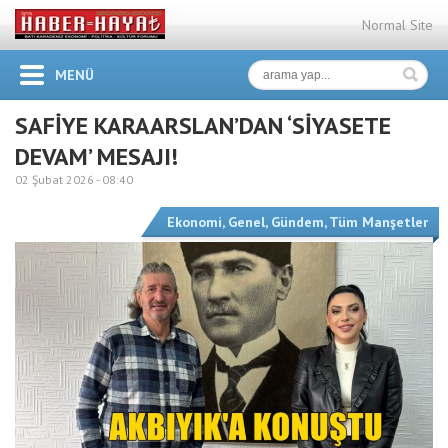
Normal Site
MENÜ
SAFİYE KARAARSLAN’DAN ‘SİYASETE
DEVAM’ MESAJI!
02 Şubat 2026 -
08:40
Ekonomi
,
Genel
,
Gündem
,
Tüm Manşetler