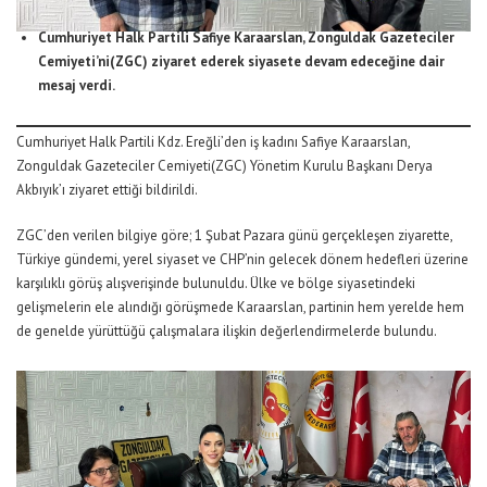
Cumhuriyet Halk Partili Safiye Karaarslan, Zonguldak Gazeteciler
Cemiyeti’ni(ZGC) ziyaret e
derek siyasete devam edeceğine dair
mesaj verdi.
Cumhuriyet Halk Partili Kdz. Ereğli’den iş kadını Safiye Karaarslan,
Zonguldak Gazeteciler Cemiyeti(ZGC) Yönetim Kurulu Başkanı Derya
Akbıyık’ı ziyaret ettiği bildirildi.
ZGC’den verilen bilgiye göre; 1 Şubat Pazara günü gerçekleşen ziyarette,
Türkiye gündemi, yerel siyaset ve CHP’nin gelecek dönem hedefleri üzerine
karşılıklı görüş alışverişinde bulunuldu. Ülke ve bölge siyasetindeki
gelişmelerin ele alındığı görüşmede Karaarslan, partinin hem yerelde hem
de genelde yürüttüğü çalışmalara ilişkin değerlendirmelerde bulundu.