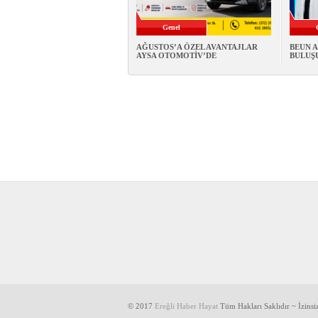
Genel
AĞUSTOS’A ÖZEL AVANTAJLAR
BEUN A
AYSA OTOMOTİV’DE
BULUŞU
© 2017
Ereğli Haber Hayat
Tüm Hakları Saklıdır ~ İzins