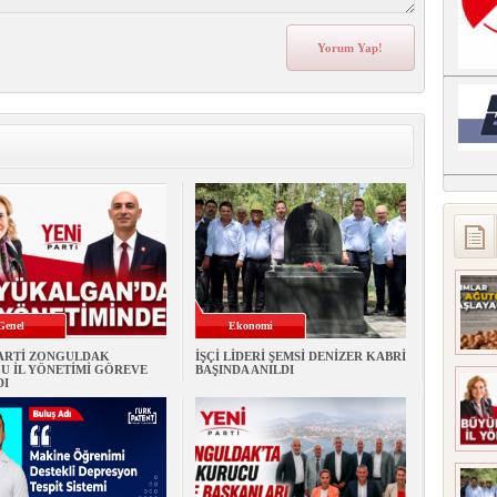
Genel
Ekonomi
PARTİ ZONGULDAK
İŞÇİ LİDERİ ŞEMSİ DENİZER KABRİ
U İL YÖNETİMİ GÖREVE
BAŞINDA ANILDI
DI