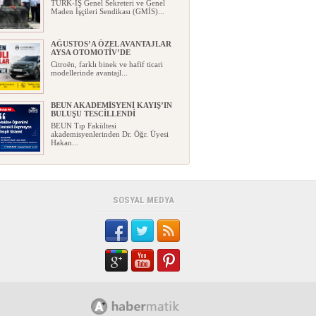
TÜRK-İŞ Genel Sekreteri ve Genel
Maden İşçileri Sendikası (GMİS)...
AĞUSTOS’A ÖZEL AVANTAJLAR
AYSA OTOMOTİV’DE
Citroën, farklı binek ve hafif ticari
modellerinde avantajl...
BEUN AKADEMİSYENİ KAYIŞ’IN
BULUŞU TESCİLLENDİ
BEUN Tıp Fakültesi
akademisyenlerinden Dr. Öğr. Üyesi
Hakan...
YENİ PARTİ, ZONGULDAK
KURUCU İLÇE BAŞKANLARINI
AÇIKLADI
Yeni Parti, Zonguldak'taki
SOSYAL MEDYA
teşkilatlanma çalışmalarında öne...
GEÇİM DERDİ İLE GELECEK
HAYALİ AYNI EVDE YAŞAYABİLİR
Mİ?
Bir ev düşünün…Mutfakta ay sonuna
kadar yetmesi gereken bir bütç...
FABA İNŞAAT: KONFOR, ŞIKLIK,
PRESTİJ
...