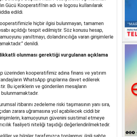
dın Gücü Kooperatifi’nin adı ve logosu kullanılarak
ddia edildi.
ooperatifimizle hiçbir ilgisi bulunmayan, tamamen
sabı açıldığı tespit edilmiştir. Söz konusu hesap,
kamuoyunu yanıltmayı, dolandırıcılığa varan girişimlerle
maktadır.” denildi.
 dikkatli olunması gerektiği vurgulanan açıklama
p üzerinden kooperatifimiz adına finans ve yatırım
atandaşların WhatsApp gruplarına davet edilerek
tir. Bu içeriklerin ve gönderilen mesajların
isi bulunmamaktadır.
rumsal itibarını zedeleme riski taşımasının yanı sıra,
ıdan zarara uğramasına yol açabilecek ciddi bir
irişimlerin, kamuoyunun güvenini suistimal etmeye
rıcılık faaliyeti niteliği taşıdığı değerlendirilmektedir.
eliller ve bilgiler tarafımızca toplanmış; ilgili sahte