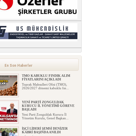
En Son Haberler
TMO KABUKLU FINDIK ALIM
FİYATLARINI AÇIKLADI
Toprak Mahsulleri Ofisi (TMO),
2026/2027 dönemi kabuklu fın...
YENİ PARTİ ZONGULDAK
KURUCU İL YÖNETİMİ GÖREVE
BAŞLADI
Yeni Parti Zonguldak Kurucu İl
Yönetim Kurulu, Genel Başkan...
İŞÇİ LİDERİ ŞEMSİ DENİZER
KABRİ BAŞINDA ANILDI