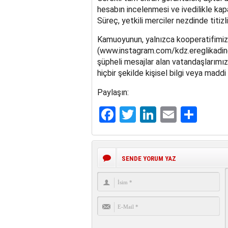
hesabın incelenmesi ve ivedilikle kapa
Süreç, yetkili merciler nezdinde titizl
Kamuoyunun, yalnızca kooperatifimiz
(www.instagram.com/kdz.ereglikadingu
şüpheli mesajlar alan vatandaşlarımızın
hiçbir şekilde kişisel bilgi veya ma
Paylaşın:
Facebook
Twitter
LinkedIn
Email
Sha
SENDE YORUM YAZ