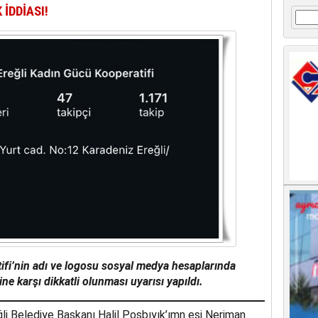
İDDİASI!
Arama
ifi’nin adı ve logosu sosyal medya hesaplarında
ine karşı dikkatli olunması uyarısı yapıldı.
li Belediye Başkanı Halil Posbıyık’ımn eşi Neriman