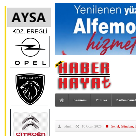
Ekonomi
Politika
Kültür-Sanat
admin
18 Ocak 2026
Genel
,
Gündem
,