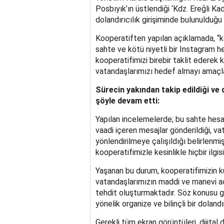
Posbıyık’ın üstlendiği ‘Kdz. Ereğli Ka
dolandırıcılık girişiminde bulunulduğu i
Kooperatiften yapılan açıklamada, “k
sahte ve kötü niyetli bir Instagram he
kooperatifimizi birebir taklit ederek 
vatandaşlarımızı hedef almayı amaçla
Sürecin yakından takip edildiği ve
şöyle devam etti:
Yapılan incelemelerde; bu sahte hesa
vaadi içeren mesajlar gönderildiği, v
yönlendirilmeye çalışıldığı belirlenmiş
kooperatifimizle kesinlikle hiçbir ilg
Yaşanan bu durum, kooperatifimizin ku
vatandaşlarımızın maddi ve manevi aç
tehdit oluşturmaktadır. Söz konusu g
yönelik organize ve bilinçli bir dolandı
Gerekli tüm ekran görüntüleri, dijital d