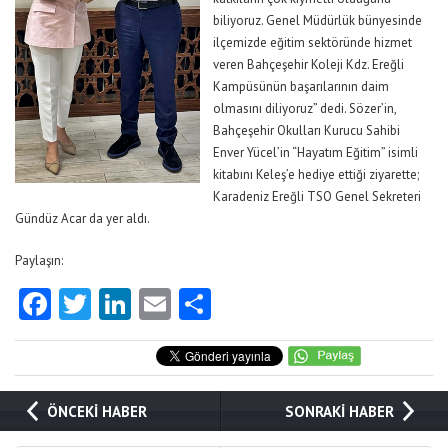
biliyoruz. Genel Müdürlük bünyesinde
ilçemizde eğitim sektöründe hizmet
veren Bahçeşehir Koleji Kdz. Ereğli
Kampüsünün başarılarının daim
olmasını diliyoruz” dedi. Sözer’in,
Bahçeşehir Okulları Kurucu Sahibi
Enver Yücel’in “Hayatım Eğitim” isimli
kitabını Keleş’e hediye ettiği ziyarette;
Karadeniz Ereğli TSO Genel Sekreteri
Gündüz Acar da yer aldı.
Paylaşın:
Facebook
Twitter
LinkedIn
Email
Share
ÖNCEKİ HABER
SONRAKİ HABER