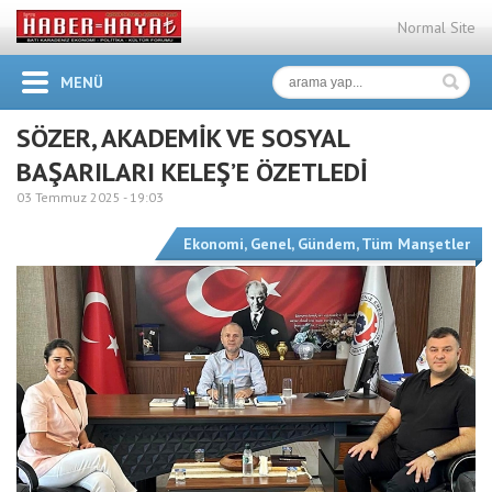
Normal Site
MENÜ
SÖZER, AKADEMİK VE SOSYAL
BAŞARILARI KELEŞ’E ÖZETLEDİ
03 Temmuz 2025 -
19:03
Ekonomi
,
Genel
,
Gündem
,
Tüm Manşetler