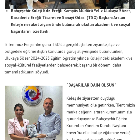
Bahçeşehir Koleji Kdz. Ereğli Kampüs Müdürü Yeliz Ulukaya Sözer,
Karadeniz Ereğli Ticaret ve Sanayi Odası (TSO) Başkanı Arslan
Keleş’e nezaket ziyaretinde bulunarak okulun akademik ve sosyal
başarılarını özetledi.
3 Temmuz Perşembe günü TSO’da gerçekleştirilen ziyarete, ilçe ve
bölgedeki eğitime ilişkin konularda görüş alışverişinde bulunulurken,
Ulukaya Sözer 2024-2025 Eğitim öğretim yılında Koleji’ndeki akademik ve
sosyal-kültürel faaliyetlerden bahsederek, başarılı bir dönemi daha
tamamladıklarını söyledi.
“BAŞARILAR DAİM OLSUN”
Keleş de ziyaretten duyduğu
memnuniyeti dile getirirken, “Kentimizin
marka değerini artıran kurumlarımızla
gurur duyuyoruz. Bahçeşehir Eğitim
Kurumları Yönetim Kurulu Başkanı
Enver Yücel’in bölge eğitimine verdiği
katkıların çok kıymetli olduğunu